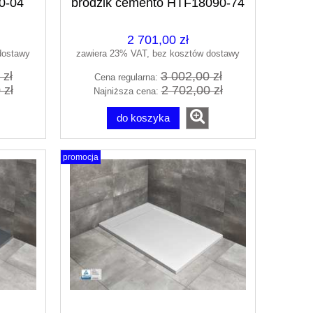
0-04
brodzik cemento HTF18090-74
2 701,00 zł
dostawy
zawiera 23% VAT, bez kosztów dostawy
 zł
3 002,00 zł
Cena regularna:
 zł
2 702,00 zł
Najniższa cena:
do koszyka
promocja