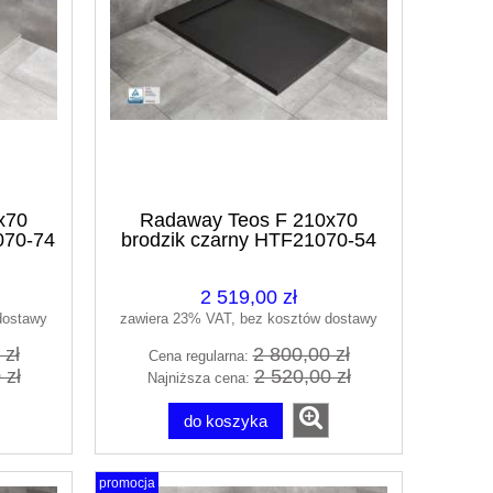
x70
Radaway Teos F 210x70
070-74
brodzik czarny HTF21070-54
2 519,00 zł
dostawy
zawiera 23% VAT, bez kosztów dostawy
 zł
2 800,00 zł
Cena regularna:
 zł
2 520,00 zł
Najniższa cena:
do koszyka
promocja