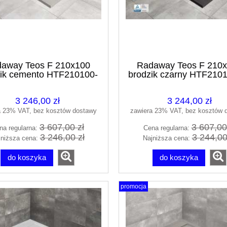
away Teos F 210x100
Radaway Teos F 210
zik cemento HTF210100-
brodzik czarny HTF210
74
3 246,00 zł
3 244,00 zł
a 23% VAT, bez kosztów dostawy
zawiera 23% VAT, bez kosztów 
3 607,00 zł
3 607,00
na regularna:
Cena regularna:
3 246,00 zł
3 244,00
jniższa cena:
Najniższa cena:
do koszyka
do koszyka
promocja