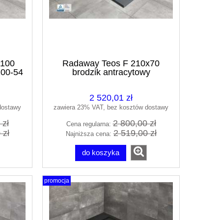
x100
Radaway Teos F 210x70
100-54
brodzik antracytowy
HTF21070-64
2 520,01 zł
dostawy
zawiera 23% VAT, bez kosztów dostawy
 zł
2 800,00 zł
Cena regularna:
 zł
2 519,00 zł
Najniższa cena:
do koszyka
promocja