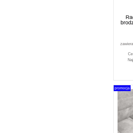
Ra
brod
zawier
Ce
Na
promocja