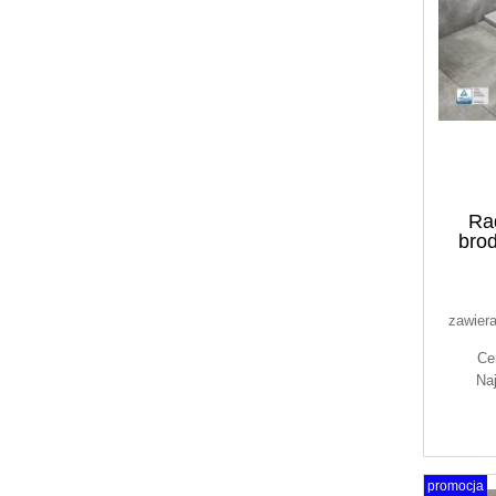
Ra
bro
zawier
Ce
Na
promocja