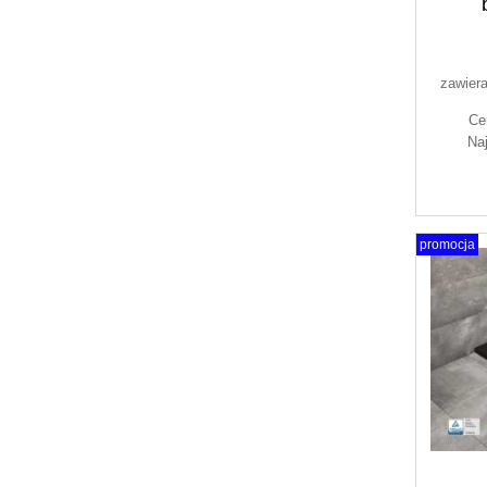
zawier
Ce
Na
promocja