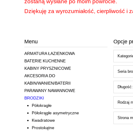
zostaną wysłane po moim powrocie.
Dziękuję za wyrozumiałość, cierpliwość i z
Menu
Opcje p
ARMATURA ŁAZIENKOWA
Kategorie
BATERIE KUCHENNE
KABINY PRYSZNICOWE
Seria bro
AKCESORIA DO
KABIN/WANIEN/BATERII
Długość:
PARAWANY NAWANNOWE
BRODZIKI
Rodzaj ma
Półokragłe
Półokrągłe asymetryczne
Strona m
Kwadratowe
Prostokątne