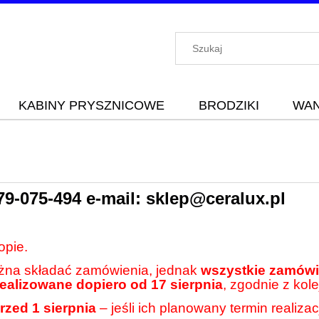
KABINY PRYSZNICOWE
BRODZIKI
WA
79-075-494
e-mail:
sklep@ceralux.pl
opie.
ożna składać zamówienia, jednak
wszystkie zamówie
realizowane dopiero od 17 sierpnia
, zgodnie z kole
rzed 1 sierpnia
– jeśli ich planowany termin realiza