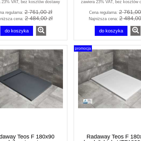
a 23% VAT, bez kosztów dostawy
zawiera 23% VAT, bez kosztów 
2 761,00 zł
2 761,00
na regularna:
Cena regularna:
2 484,00 zł
2 484,00
jniższa cena:
Najniższa cena:
do koszyka
do koszyka
promocja
daway Teos F 180x90
Radaway Teos F 180