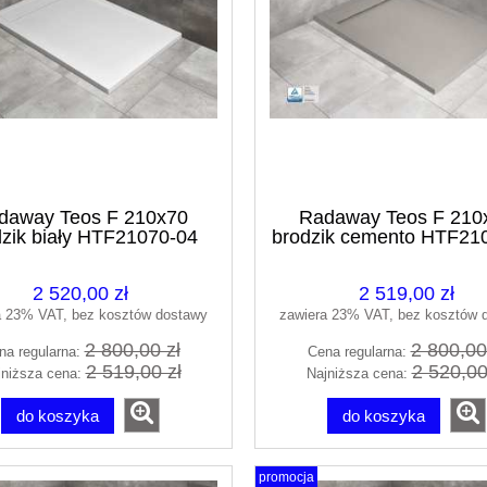
daway Teos F 210x70
Radaway Teos F 210
dzik biały HTF21070-04
brodzik cemento HTF21
2 520,00 zł
2 519,00 zł
a 23% VAT, bez kosztów dostawy
zawiera 23% VAT, bez kosztów 
2 800,00 zł
2 800,00
na regularna:
Cena regularna:
2 519,00 zł
2 520,00
jniższa cena:
Najniższa cena:
do koszyka
do koszyka
promocja