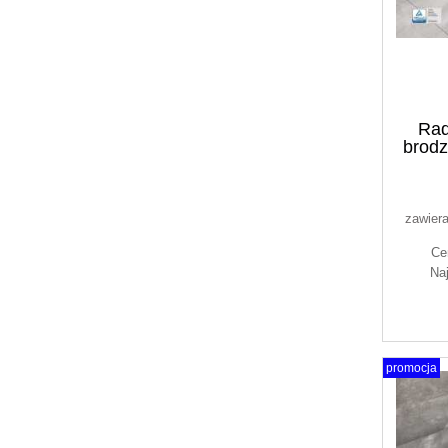
Rad
brod
zawier
Ce
Na
promocja