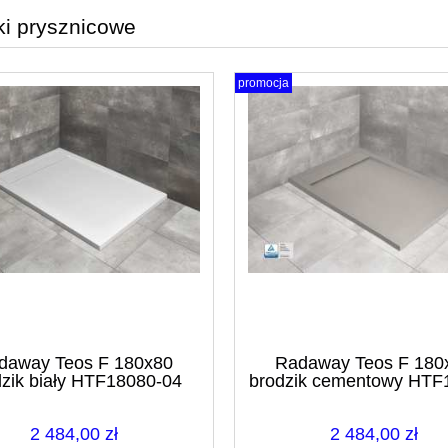
ki prysznicowe
promocja
daway Teos F 180x80
Radaway Teos F 180
dzik biały HTF18080-04
brodzik cementowy HTF
74
2 484,00 zł
2 484,00 zł