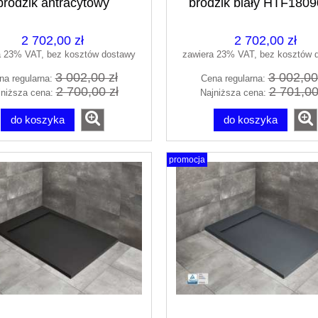
brodzik antracytowy
brodzik biały HTF1809
HTF18090-64
2 702,00 zł
2 702,00 zł
a 23% VAT, bez kosztów dostawy
zawiera 23% VAT, bez kosztów 
3 002,00 zł
3 002,00
na regularna:
Cena regularna:
2 700,00 zł
2 701,00
jniższa cena:
Najniższa cena:
do koszyka
do koszyka
promocja