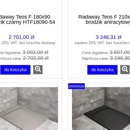
daway Teos F 180x90
Radaway Teos F 210
zik czarny HTF18090-54
brodzik antracytow
HTF210100-64
2 701,00 zł
3 246,31 zł
a 23% VAT, bez kosztów dostawy
zawiera 23% VAT, bez kosztów 
3 002,00 zł
3 607,00
na regularna:
Cena regularna:
2 702,00 zł
3 246,30
jniższa cena:
Najniższa cena:
do koszyka
do koszyka
promocja