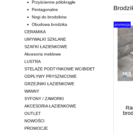
Przyścienne półokrągłe
Brodzi
Pentagonalne
Nogi do brodzików
Obudowa brodzika
promocja
CERAMIKA
UMYWALKI SZKLANE
SZAFKI ŁAZIENKOWE
Akcesoria meblowe
LUSTRA
STELAŻE PODTYNKOWE WC/BIDET
ODPŁYWY PRYSZNICOWE
GRZEJNIKI ŁAZIENKOWE
WANNY
SYFONY / ZAWORKI
AKCESORIA ŁAZIENKOWE
Ra
bro
OUTLET
NOWOŚCI
PROMOCJE