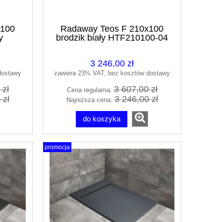
x100
Radaway Teos F 210x100
y
brodzik biały HTF210100-04
3 246,00 zł
dostawy
zawiera 23% VAT, bez kosztów dostawy
 zł
3 607,00 zł
Cena regularna:
 zł
3 246,00 zł
Najniższa cena:
do koszyka
promocja