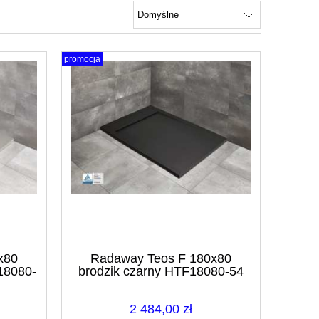
promocja
x80
Radaway Teos F 180x80
18080-
brodzik czarny HTF18080-54
2 484,00 zł