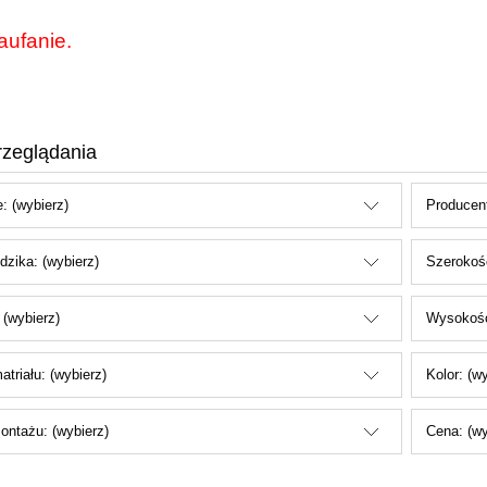
aufanie.
rzeglądania
: (wybierz)
Producent
dzika: (wybierz)
Szerokość
 (wybierz)
Wysokość
triału: (wybierz)
Kolor: (w
ontażu: (wybierz)
Cena: (wy