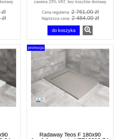
dostawy
zawiera 23% VAT, bez kosztów dostawy
 zł
2 761,00 zł
Cena regularna:
 zł
2 484,00 zł
Najniższa cena:
do koszyka
promocja
x90
Radaway Teos F 180x90