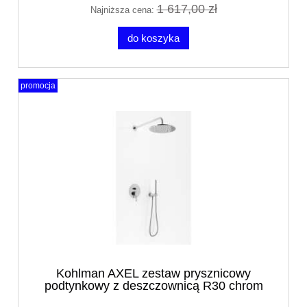
1 617,00 zł
Najniższa cena:
do koszyka
promocja
Kohlman AXEL zestaw prysznicowy
podtynkowy z deszczownicą R30 chrom
QW210AR30