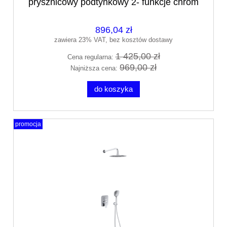
prysznicowy podtynkowy 2- funkcje chrom
AREX.SET.4145CR
896,04 zł
zawiera 23% VAT, bez kosztów dostawy
1 425,00 zł
Cena regularna:
969,00 zł
Najniższa cena:
do koszyka
promocja