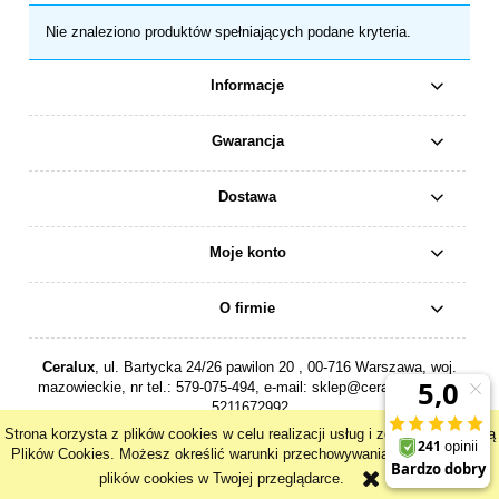
Nie znaleziono produktów spełniających podane kryteria.
Informacje
Gwarancja
Dostawa
Moje konto
O firmie
Ceralux
, ul. Bartycka 24/26 pawilon 20 , 00-716 Warszawa, woj.
mazowieckie, nr tel.:
579-075-494
, e-mail:
sklep@ceralux.pl
, NIP:
5211672992
Strona korzysta z plików cookies w celu realizacji usług i zgodnie z Polityką
pokaż pełną wersję strony
Plików Cookies. Możesz określić warunki przechowywania lub dostępu do
plików cookies w Twojej przeglądarce.
Sklep internetowy Shoper.pl