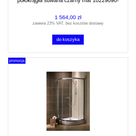
półokrągła suwana czarny mat 10229090-
54-01
1 564,00 zł
zawiera 23% VAT, bez kosztów dostawy
do koszyka
promocja