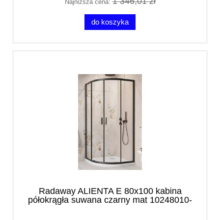
1 346,01 zł
Najniższa cena:
do koszyka
Radaway ALIENTA E 80x100 kabina
półokrągła suwana czarny mat 10248010-
54-01