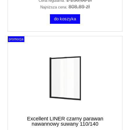
Cena regularna:
808,89 zł
Najniższa cena:
do koszyka
promocja
Excellent LINER czarny parawan
nawannowy suwany 110/140
KAEX.2930.1100.LP