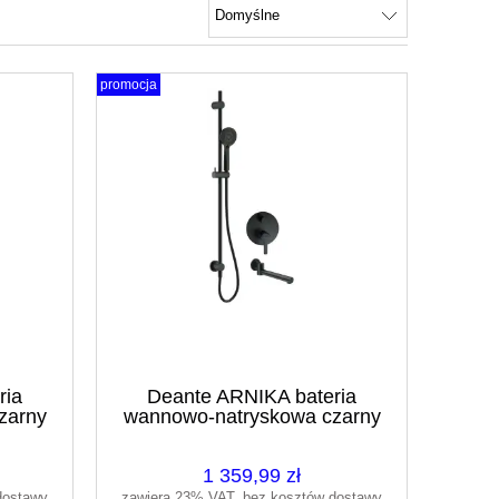
promocja
ria
Deante ARNIKA bateria
zarny
wannowo-natryskowa czarny
AM
mat/nero NAC_N9QA
1 359,99 zł
dostawy
zawiera 23% VAT, bez kosztów dostawy