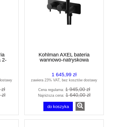
ia
Kohlman AXEL bateria
 2-
wannowo-natryskowa
zarny
termostatyczna czarny mat
QW265AB
1 645,99 zł
dostawy
zawiera 23% VAT, bez kosztów dostawy
 zł
1 945,00 zł
Cena regularna:
 zł
1 640,00 zł
Najniższa cena:
do koszyka