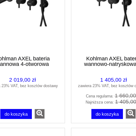
ohlman AXEL bateria
Kohlman AXEL bater
annowa 4-otworowa
wannowo-natryskowa
dtynkowa czarny mat
otworowa podtynkowa c
QW260AB230
mat QW260AB
2 019,00 zł
1 405,00 zł
a 23% VAT, bez kosztów dostawy
zawiera 23% VAT, bez kosztów 
1 660,00
Cena regularna:
1 405,00
Najniższa cena:
do koszyka
do koszyka