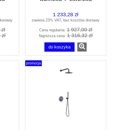
mat
podtynkowa czarny mat
L
AREX.1244.K.05BL
1 233,28 zł
dostawy
zawiera 23% VAT, bez kosztów dostawy
 zł
1 927,00 zł
Cena regularna:
 zł
1 316,32 zł
Najniższa cena:
do koszyka
promocja