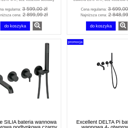
3 599,00 zł
3 699,00
na regularna:
Cena regularna:
2 899,99 zł
2 848,99
jniższa cena:
Najniższa cena:
do koszyka
do koszyka
promocja
e SILIA bateria wannowa
Excellent DELTA Pi ba
orowa podtynkowa czarny
wannowa 4- otworo