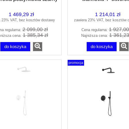
at/nero BQS_N18P
podtynkowa czarny 
AREX.1252.K.02B
1 469,29 zł
1 214,01 zł
a 23% VAT, bez kosztów dostawy
zawiera 23% VAT, bez kosztów 
2 099,00 zł
1 927,00
na regularna:
Cena regularna:
1 385,34 zł
1 361,23
jniższa cena:
Najniższa cena:
do koszyka
do koszyka
promocja