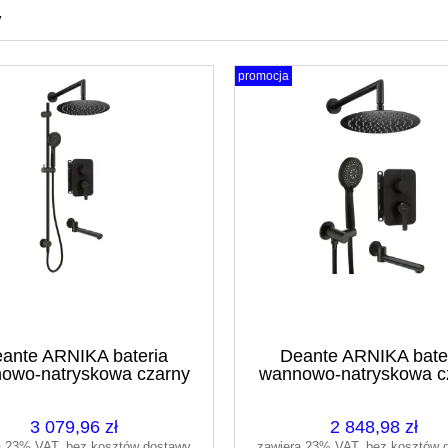
y
promocja
ante ARNIKA bateria
Deante ARNIKA bate
owo-natryskowa czarny
wannowo-natryskowa c
at/nero BXYWNQAM
mat/nero BXYYNQ
3 079,96 zł
2 848,98 zł
a 23% VAT, bez kosztów dostawy
zawiera 23% VAT, bez kosztów 