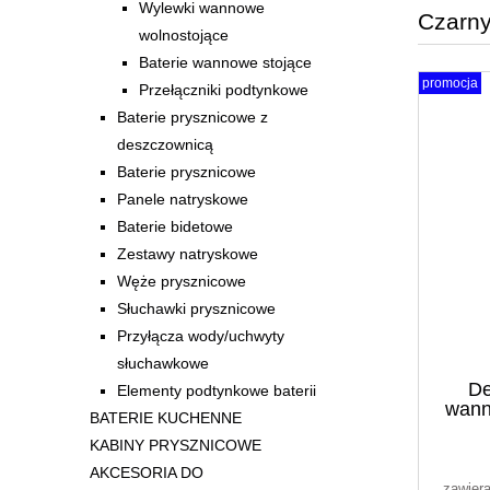
Wylewki wannowe
Czarn
wolnostojące
Baterie wannowe stojące
promocja
Przełączniki podtynkowe
Baterie prysznicowe z
deszczownicą
Baterie prysznicowe
Panele natryskowe
Baterie bidetowe
Zestawy natryskowe
Węże prysznicowe
Słuchawki prysznicowe
Przyłącza wody/uchwyty
słuchawkowe
De
Elementy podtynkowe baterii
wann
BATERIE KUCHENNE
m
KABINY PRYSZNICOWE
AKCESORIA DO
zawier