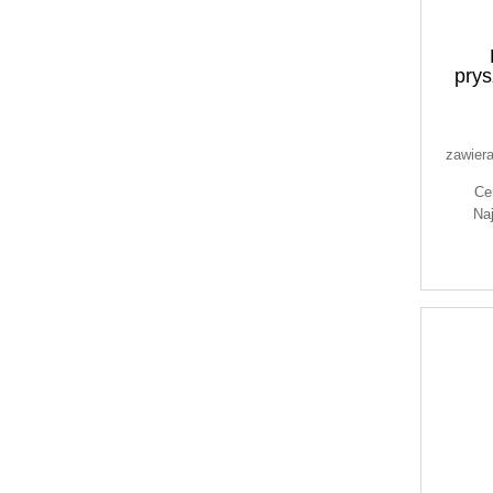
prys
zawier
Ce
Na