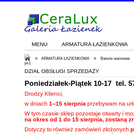
MENU
ARMATURA ŁAZIENKOWA
Blog
KONTAKT
»
»
ARMATURA ŁAZIENKOWA
Baterie wannowe
DZIAŁ OBSŁUGI SPRZEDAŻY
Poniedziałek-Piątek 10-17 tel.
5
Drodzy Klienci,
w dniach
1–15 sierpnia
przebywam na url
W tym czasie sklep pozostaje otwarty i m
na okres od 1 do 15 sierpnia, zostaną z
Dotyczy to również zamówień złożonych
p