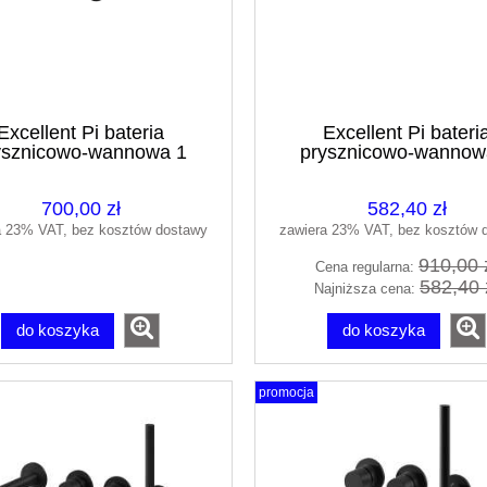
Excellent Pi bateria
Excellent Pi bateri
ysznicowo-wannowa 1
prysznicowo-wannow
cyjna podtynkowa czarny
funkcyjna podtynkowa c
at AREX.1240.01BL
mat AREX.1240B
700,00 zł
582,40 zł
a 23% VAT, bez kosztów dostawy
zawiera 23% VAT, bez kosztów 
910,00 
Cena regularna:
582,40 
Najniższa cena:
do koszyka
do koszyka
promocja