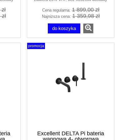
 zł
1 899,00 zł
Cena regularna:
 zł
1 359,98 zł
Najniższa cena:
do koszyka
promocja
teria
Excellent DELTA Pi bateria
wa
wannowa 4- otworowa