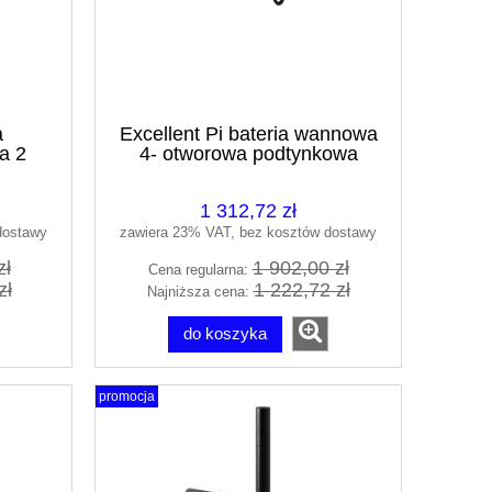
a
Excellent Pi bateria wannowa
a 2
4- otworowa podtynkowa
zarny
czarny mat AREX.1252.K.01BL
L
1 312,72 zł
dostawy
zawiera 23% VAT, bez kosztów dostawy
zł
1 902,00 zł
Cena regularna:
zł
1 222,72 zł
Najniższa cena:
do koszyka
promocja