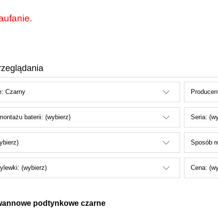
aufanie.
rzeglądania
e: Czarny
Producent
ontażu baterii: (wybierz)
Seria: (w
ybierz)
Sposób re
ylewki: (wybierz)
Cena: (wy
 wannowe podtynkowe czarne