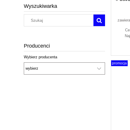
m
Wyszukiwarka
zawier
Ce
Na
Producenci
Wybierz producenta
promocja