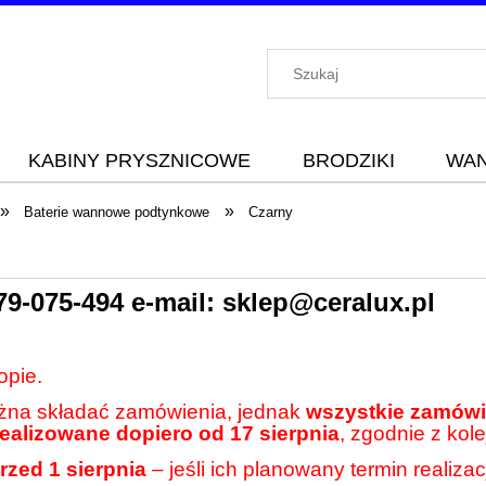
KABINY PRYSZNICOWE
BRODZIKI
WA
»
»
Baterie wannowe podtynkowe
Czarny
79-075-494
e-mail:
sklep@ceralux.pl
opie.
ożna składać zamówienia, jednak
wszystkie zamówie
realizowane dopiero od 17 sierpnia
, zgodnie z kole
rzed 1 sierpnia
– jeśli ich planowany termin realiza