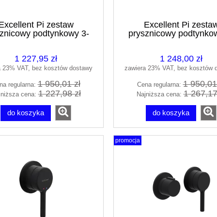
Excellent Pi zestaw
Excellent Pi zesta
znicowy podtynkowy 3-
prysznicowy podtynko
wyjścia bialy mat
wyjścia czarny ma
AREX.SET.1247WH
AREX.SET.1247B
1 227,95 zł
1 248,00 zł
a 23% VAT, bez kosztów dostawy
zawiera 23% VAT, bez kosztów 
1 950,01 zł
1 950,01
na regularna:
Cena regularna:
1 227,98 zł
1 267,17
jniższa cena:
Najniższa cena:
do koszyka
do koszyka
promocja