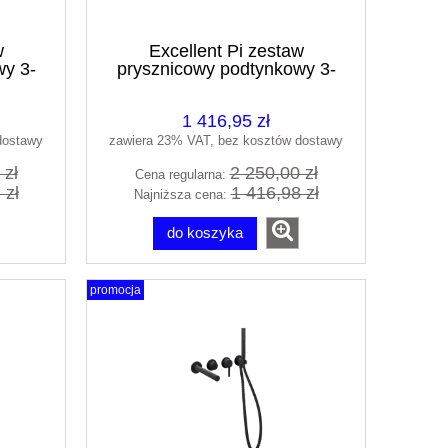
w
Excellent Pi zestaw
wy 3-
prysznicowy podtynkowy 3-
t
wyjścia grafit szczotkowany
L
AREX.SET.1247AB
1 416,95 zł
dostawy
zawiera 23% VAT, bez kosztów dostawy
 zł
2 250,00 zł
Cena regularna:
 zł
1 416,98 zł
Najniższa cena:
do koszyka
promocja