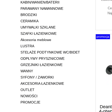
KABIN/WANIEN/BATERII
Ce
PARAWANY NAWANNOWE
Na
BRODZIKI
CERAMIKA
UMYWALKI SZKLANE
SZAFKI ŁAZIENKOWE
promocja
Akcesoria meblowe
LUSTRA
STELAŻE PODTYNKOWE WC/BIDET
ODPŁYWY PRYSZNICOWE
GRZEJNIKI ŁAZIENKOWE
WANNY
SYFONY / ZAWORKI
AKCESORIA ŁAZIENKOWE
OUTLET
NOWOŚCI
PROMOCJE
Deant
4-otw