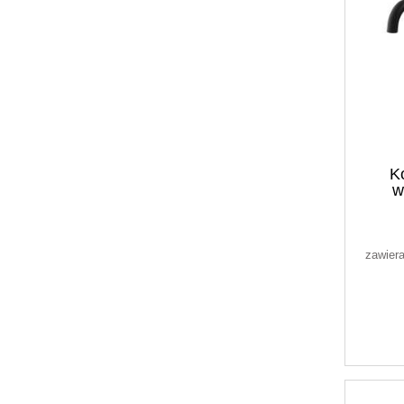
K
w
po
zawier