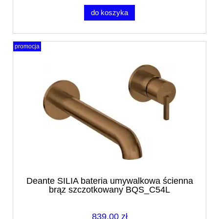
do koszyka
promocja
Deante SILIA bateria umywalkowa ścienna
brąz szczotkowany BQS_C54L
839,00 zł