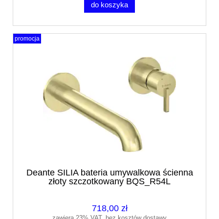
do koszyka
promocja
Deante SILIA bateria umywalkowa ścienna
złoty szczotkowany BQS_R54L
718,00 zł
zawiera 23% VAT, bez kosztów dostawy