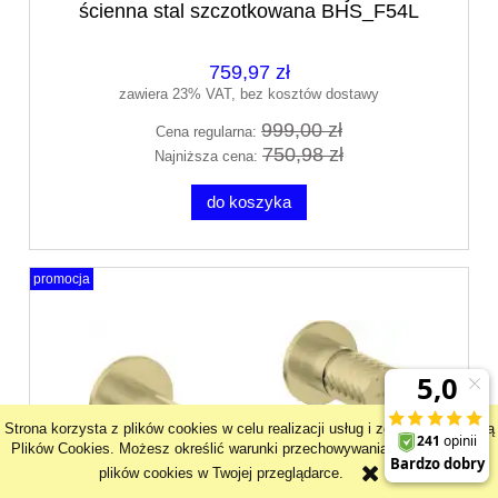
ścienna stal szczotkowana BHS_F54L
759,97 zł
zawiera 23% VAT, bez kosztów dostawy
999,00 zł
Cena regularna:
750,98 zł
Najniższa cena:
do koszyka
promocja
Strona korzysta z plików cookies w celu realizacji usług i zgodnie z Polityką
Plików Cookies. Możesz określić warunki przechowywania lub dostępu do
plików cookies w Twojej przeglądarce.