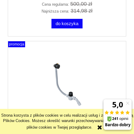
500,00 zł
Cena regularna:
314,98 zł
Najniższa cena:
do koszyka
promocja
Strona korzysta z plików cookies w celu realizacji usług i zgodnie z Polityką
Plików Cookies. Możesz określić warunki przechowywania lub dostępu do
Excellent HOVER przelew wannowy z
plików cookies w Twojej przeglądarce.
napełnianiem czarny mat 80 cm