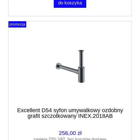
do koszyka
promocja
Excellent D54 syfon umywalkowy ozdobny
grafit szczotkowany INEX.2018AB
256,00 zł
zawiera 23% VAT, bez kosztów dostawy