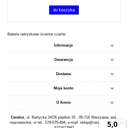
do koszyka
Baterie natryskowe ścienne czarne
Informacje
Gwarancja
Dostawa
Moje konto
O firmie
Ceralux
, ul. Bartycka 24/26 pawilon 20 , 00-716 Warszawa, woj.
mazowieckie, nr tel.:
579-075-494
, e-mail:
sklep@ceralux.pl
, NIP:
5211672992