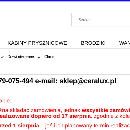
KABINY PRYSZNICOWE
BRODZIKI
WA
»
»
Drzwi otwierane
Chrom
79-075-494
e-mail:
sklep@ceralux.pl
opie.
ożna składać zamówienia, jednak
wszystkie zamówie
realizowane dopiero od 17 sierpnia
, zgodnie z kole
rzed 1 sierpnia
– jeśli ich planowany termin realiza