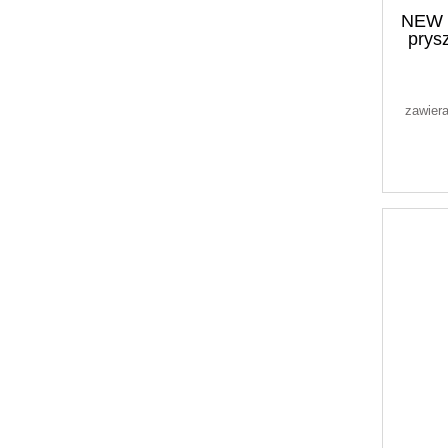
NEW 
prys
zawier