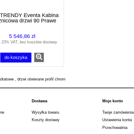
TRENDY Eventa Kabina
znicowa drzwi 90 Prawe
ścianka 90
5 546,86 zł
a 23% VAT, bez kosztów dostawy
do koszyka
ratowe , drzwi otwierane profil chrom
Dostawa
Moje konto
jne
Wysyłka towaru
Twoje zamówienia
Koszty dostawy
Ustawienia konta
Przechowalnia