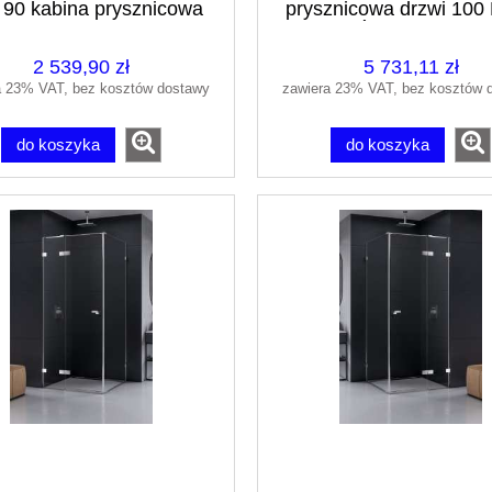
 90 kabina prysznicowa
prysznicowa drzwi 100
ścianka 100
2 539,90 zł
5 731,11 zł
a 23% VAT, bez kosztów dostawy
zawiera 23% VAT, bez kosztów 
do koszyka
do koszyka