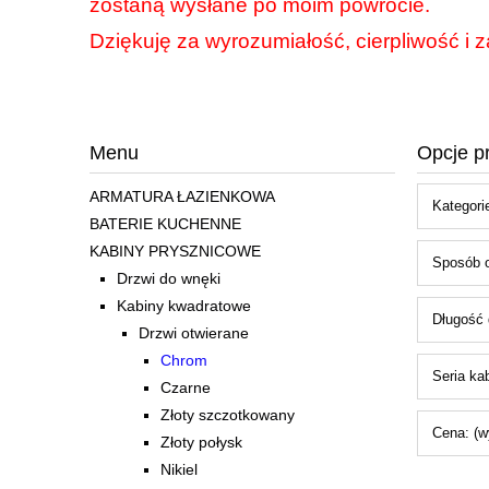
zostaną wysłane po moim powrocie.
Dziękuję za wyrozumiałość, cierpliwość i z
Menu
Opcje p
ARMATURA ŁAZIENKOWA
Kategori
BATERIE KUCHENNE
KABINY PRYSZNICOWE
Sposób o
Drzwi do wnęki
Kabiny kwadratowe
Długość 
Drzwi otwierane
Chrom
Seria kab
Czarne
Złoty szczotkowany
Cena: (w
Złoty połysk
Nikiel