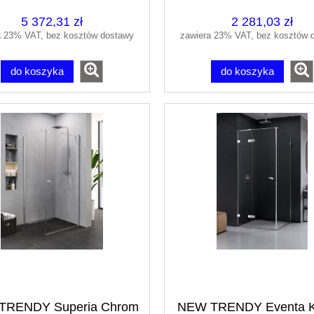
5 372,31 zł
2 281,03 zł
a 23% VAT, bez kosztów dostawy
zawiera 23% VAT, bez kosztów 
do koszyka
do koszyka
TRENDY Superia Chrom
NEW TRENDY Eventa K