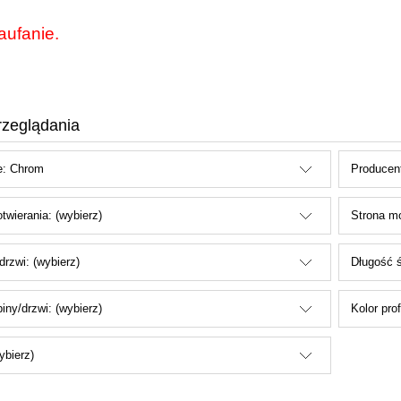
aufanie.
rzeglądania
e: Chrom
Producent
twierania: (wybierz)
Strona mo
drzwi: (wybierz)
Długość ś
iny/drzwi: (wybierz)
Kolor pro
ybierz)