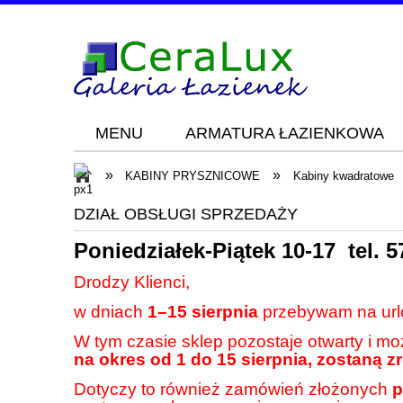
MENU
ARMATURA ŁAZIENKOWA
Blog
KONTAKT
»
»
KABINY PRYSZNICOWE
Kabiny kwadratowe
DZIAŁ OBSŁUGI SPRZEDAŻY
Poniedziałek-Piątek 10-17 tel.
5
Drodzy Klienci,
w dniach
1–15 sierpnia
przebywam na url
W tym czasie sklep pozostaje otwarty i m
na okres od 1 do 15 sierpnia, zostaną z
Dotyczy to również zamówień złożonych
p