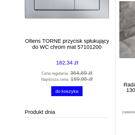
 wanna
Oltens TORNE przycisk spłukujący
Excellent 
X.SEK16WH
do WC chrom mat 57101200
szczot
182,34 zł
00 zł
364,69 zł
Cena regularna:
Cena
3 zł
159,95 zł
Najniższa cena:
Najn
Rad
130
do koszyka
Produkt dnia
zawier