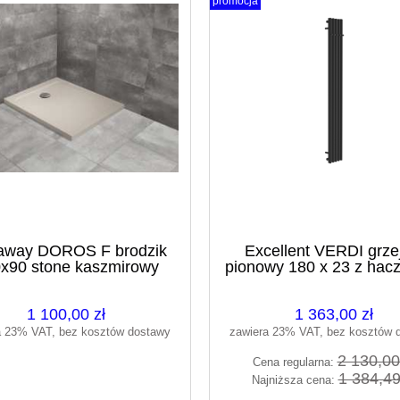
promocja
PI bateria bidetowa grafit
kowany AREX.1203AB
421,00 zł
675,00 zł
 regularna:
424,96 zł
iższa cena:
away DOROS F brodzik
Excellent VERDI grze
x90 stone kaszmirowy
pionowy 180 x 23 z hac
do koszyka
SDRF1380-01-84S
czarny soft
GREX.VE180.23.5SP
1 100,00 zł
1 363,00 zł
a 23% VAT, bez kosztów dostawy
zawiera 23% VAT, bez kosztów 
2 130,00
Cena regularna:
1 384,49
Najniższa cena: