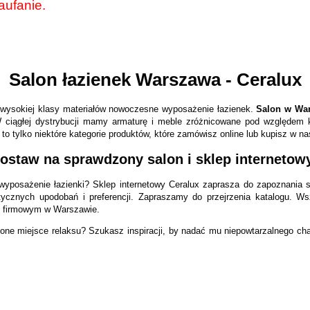
aufanie.
Salon łazienek Warszawa - Ceralux
wysokiej klasy materiałów nowoczesne wyposażenie łazienek.
Salon w Wa
 ciągłej dystrybucji mamy armaturę i meble zróżnicowane pod względem k
– to tylko niektóre kategorie produktów, które zamówisz online lub kupisz w n
ostaw na sprawdzony salon i sklep internetow
posażenie łazienki? Sklep internetowy Ceralux zaprasza do zapoznania s
tycznych upodobań i preferencji. Zapraszamy do przejrzenia katalogu. W
e firmowym w Warszawie.
one miejsce relaksu? Szukasz inspiracji, by nadać mu niepowtarzalnego ch