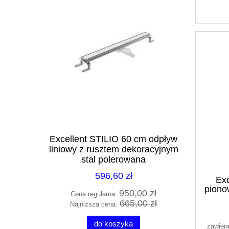
0 175/74
Excellent STILIO 60 cm odpływ
Excelle
 biała
liniowy z rusztem dekoracyjnym
odpły
WH
stal polerowana
deko
INEX.1515.600.R.SNP
596,60 zł
INEX.1
Exc
piono
01 zł
950,00 zł
Cena regularna:
Cena 
98 zł
665,00 zł
Najniższa cena:
Najni
GR
do koszyka
zawier