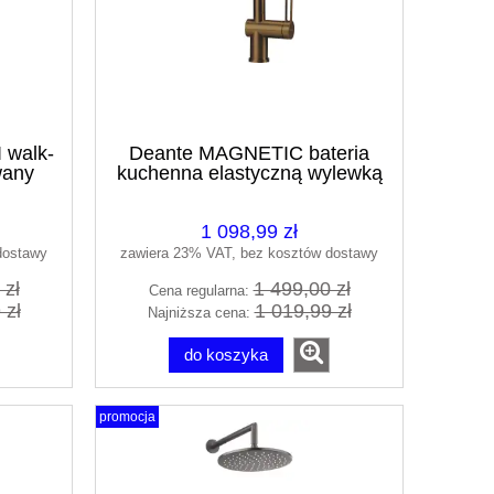
walk-
Deante MAGNETIC bateria
wany
kuchenna elastyczną wylewką
brąz szczotkowana
BRM_C72M
1 098,99 zł
dostawy
zawiera 23% VAT, bez kosztów dostawy
 zł
1 499,00 zł
Cena regularna:
 zł
1 019,99 zł
Najniższa cena:
do koszyka
promocja