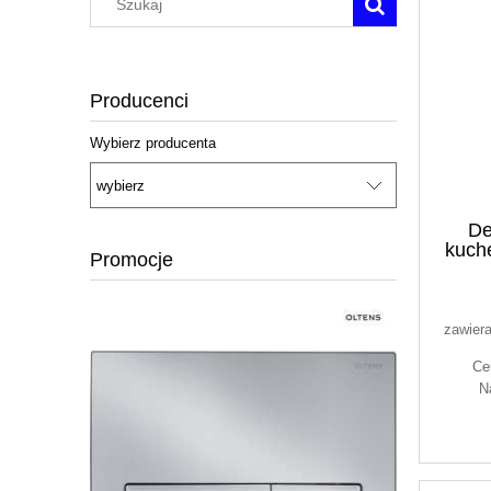
Producenci
Wybierz producenta
De
kuch
Promocje
fi
wyl
zawier
Ce
N