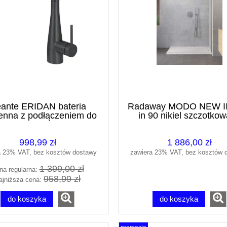
ante ERIDAN bateria
Radaway MODO NEW II 
enna z podłączeniem do
in 90 nikiel szczotko
ltra wody z wyciąganą
389094-91-01
ewką czarny mat/nero
998,99 zł
1 886,00 zł
BRE_N75M
a 23% VAT, bez kosztów dostawy
zawiera 23% VAT, bez kosztów 
1 399,00 zł
na regularna:
958,99 zł
ajniższa cena:
do koszyka
do koszyka