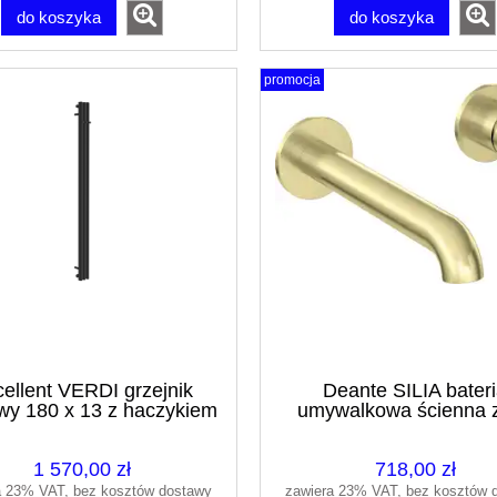
do koszyka
do koszyka
promocja
nt STILIO SLIM 70 cm
w liniowy z rusztem
racyjnym miedziany
szczotkowany
1 168,00 zł
525.K.B01.700.R.CB
ellent VERDI grzejnik
Deante SILIA bater
wy 180 x 13 z haczykiem
umywalkowa ścienna z
1 870,00 zł
regularna:
czarny soft
szczotkowany BQS_
1 178,00 zł
ższa cena:
EX.VE180.13.3SP.BL
1 570,00 zł
718,00 zł
do koszyka
a 23% VAT, bez kosztów dostawy
zawiera 23% VAT, bez kosztów 