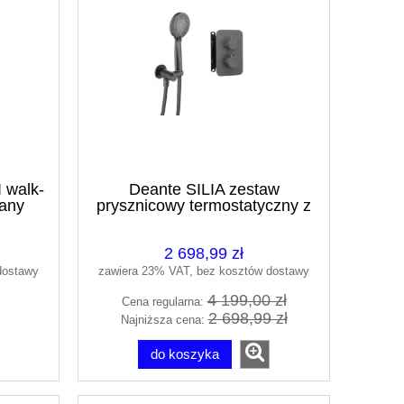
walk-
Deante SILIA zestaw
wany
prysznicowy termostatyczny z
deszczownicą fi25 titanium
BXYZDEBT
2 698,99 zł
dostawy
zawiera 23% VAT, bez kosztów dostawy
4 199,00 zł
Cena regularna:
2 698,99 zł
Najniższa cena:
do koszyka