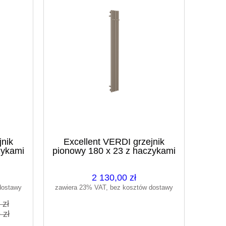
jnik
Excellent VERDI grzejnik
zykami
pionowy 180 x 23 z haczykami
cappuccino
.BL
GREX.VE180.23.5SP.CA
2 130,00 zł
dostawy
zawiera 23% VAT, bez kosztów dostawy
 zł
 zł