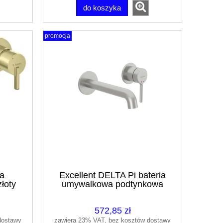
do koszyka
promocja
ia
Excellent DELTA Pi bateria
łoty
umywalkowa podtynkowa
R54L
niekiel szczotkowany
AREX.1213NB
572,85 zł
dostawy
zawiera 23% VAT, bez kosztów dostawy