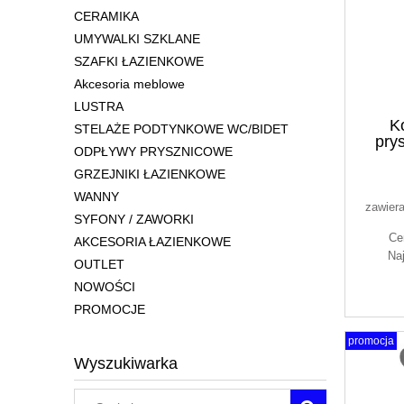
CERAMIKA
UMYWALKI SZKLANE
SZAFKI ŁAZIENKOWE
Akcesoria meblowe
LUSTRA
K
STELAŻE PODTYNKOWE WC/BIDET
pry
ODPŁYWY PRYSZNICOWE
deszc
GRZEJNIKI ŁAZIENKOWE
WANNY
zawier
SYFONY / ZAWORKI
Ce
AKCESORIA ŁAZIENKOWE
Na
OUTLET
NOWOŚCI
PROMOCJE
promocja
Wyszukiwarka