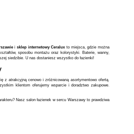
rszawie
i
sklep internetowy Ceralux
to miejsca, gdzie można
ształtów, sposobu montażu oraz kolorystyki. Baterie, wanny,
aszej siedzibie. U nas dostaniesz wszystko do łazienki!
y
ię z atrakcyjną cenowo i zróżnicowaną asortymentowo ofertą.
szystkim klientom oferujemy wsparcie i doradztwo zakupowe.
arakteru? Nasz salon łazienek w sercu Warszawy to prawdziwa