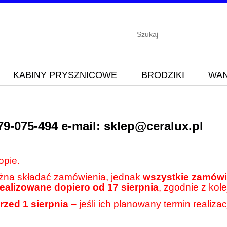
KABINY PRYSZNICOWE
BRODZIKI
WA
79-075-494
e-mail:
sklep@ceralux.pl
opie.
ożna składać zamówienia, jednak
wszystkie zamówie
realizowane dopiero od 17 sierpnia
, zgodnie z kole
rzed 1 sierpnia
– jeśli ich planowany termin realiza