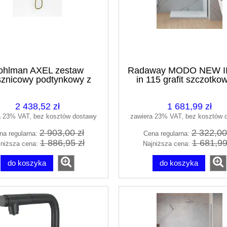
ohlman AXEL zestaw
Radaway MODO NEW II 
sznicowy podtynkowy z
in 115 grafit szczotko
zownicą R25 złoty połysk
389115-92-01
QW260AGDR25
2 438,52 zł
1 681,99 zł
a 23% VAT, bez kosztów dostawy
zawiera 23% VAT, bez kosztów 
2 903,00 zł
2 322,00
na regularna:
Cena regularna:
1 886,95 zł
1 681,99
jniższa cena:
Najniższa cena:
do koszyka
do koszyka