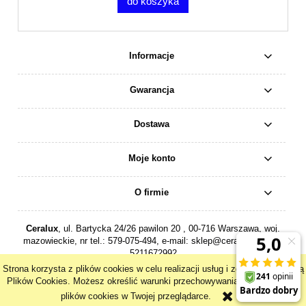
do koszyka
Informacje
Gwarancja
Dostawa
Moje konto
O firmie
Ceralux
, ul. Bartycka 24/26 pawilon 20 , 00-716 Warszawa, woj.
mazowieckie, nr tel.:
579-075-494
, e-mail:
sklep@ceralux.pl
, NIP:
5211672992
Strona korzysta z plików cookies w celu realizacji usług i zgodnie z Polityką
pokaż pełną wersję strony
Plików Cookies. Możesz określić warunki przechowywania lub dostępu do
plików cookies w Twojej przeglądarce.
Sklep internetowy Shoper.pl