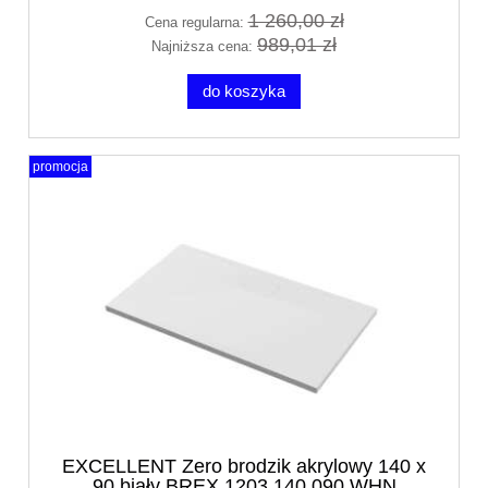
1 260,00 zł
Cena regularna:
989,01 zł
Najniższa cena:
do koszyka
promocja
EXCELLENT Zero brodzik akrylowy 140 x
90 biały BREX.1203.140.090.WHN