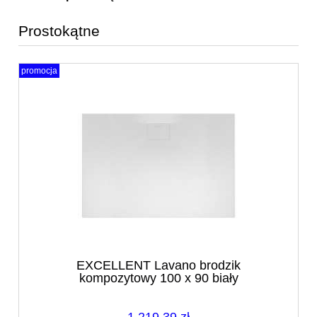
Prostokątne
promocja
EXCELLENT Lavano brodzik
kompozytowy 100 x 90 biały
BREX.1103.100.090.WHN
1 219,39 zł