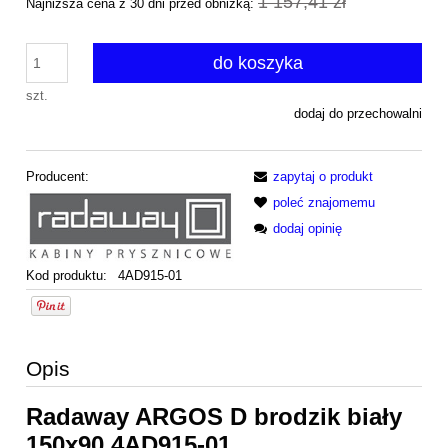
1 157,41 zł
Najniższa cena z 30 dni przed obniżką:
do koszyka
szt.
dodaj do przechowalni
Producent:
zapytaj o produkt
poleć znajomemu
dodaj opinię
Kod produktu:
4AD915-01
Opis
Radaway ARGOS D brodzik biały
150x90 4AD915-01