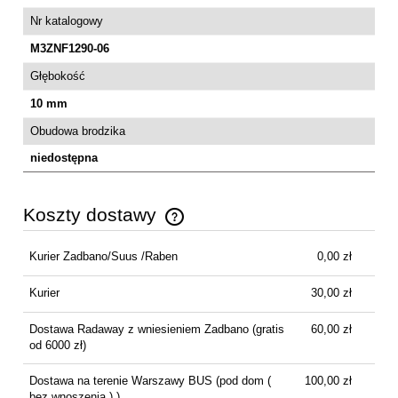
Nr katalogowy
M3ZNF1290-06
Głębokość
10 mm
Obudowa brodzika
niedostępna
Koszty dostawy
Cena nie zawiera ewentualnych kosztów płatności
Kurier Zadbano/Suus /Raben
0,00 zł
Kurier
30,00 zł
Dostawa Radaway z wniesieniem Zadbano
(gratis
60,00 zł
od 6000 zł)
Dostawa na terenie Warszawy BUS
(pod dom (
100,00 zł
bez wnoszenia ) )