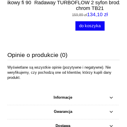
90
Radaway TURBOFLOW 2 syfon brodzikowy fi 90
R
chrom TB21
134,10 zł
159,89 zł
do koszyka
Opinie o produkcie (0)
Wyświetlane są wszystkie opinie (pozytywne i negatywne). Nie
weryfikujemy, czy pochodzą one od klientów, którzy kupili dany
produkt.
Informacje
Gwarancja
Dostawa