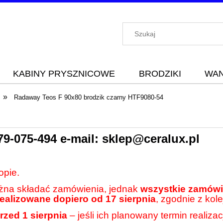
KABINY PRYSZNICOWE
BRODZIKI
WA
»
Radaway Teos F 90x80 brodzik czarny HTF9080-54
79-075-494
e-mail:
sklep@ceralux.pl
opie.
ożna składać zamówienia, jednak
wszystkie zamówie
realizowane dopiero od 17 sierpnia
, zgodnie z kole
rzed 1 sierpnia
– jeśli ich planowany termin realiza