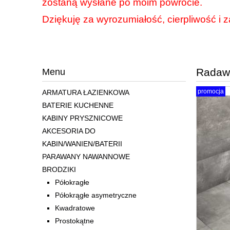
zostaną wysłane po moim powrocie.
Dziękuję za wyrozumiałość, cierpliwość i z
Radawa
Menu
promocja
ARMATURA ŁAZIENKOWA
BATERIE KUCHENNE
KABINY PRYSZNICOWE
AKCESORIA DO
KABIN/WANIEN/BATERII
PARAWANY NAWANNOWE
BRODZIKI
Półokragłe
Półokrągłe asymetryczne
Kwadratowe
Prostokątne