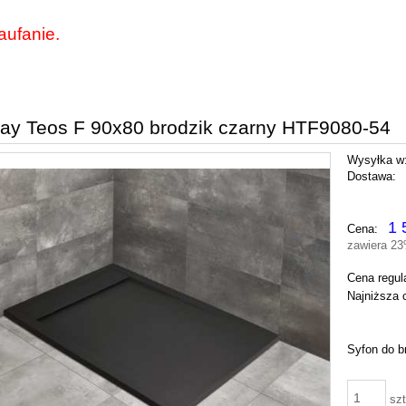
aufanie.
y Teos F 90x80 brodzik czarny HTF9080-54
Wysyłka w
Dostawa:
Cena nie zawiera ewentu
1 
Cena:
płatności
zawiera 2
Cena regul
Najniższa 
Syfon do b
szt