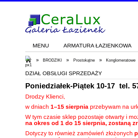
MENU
ARMATURA ŁAZIENKOWA
Blog
KONTAKT
»
»
»
BRODZIKI
Prostokątne
Konglomeratowe
DZIAŁ OBSŁUGI SPRZEDAŻY
Poniedziałek-Piątek 10-17 tel.
5
Drodzy Klienci,
w dniach
1–15 sierpnia
przebywam na url
W tym czasie sklep pozostaje otwarty i m
na okres od 1 do 15 sierpnia, zostaną z
Dotyczy to również zamówień złożonych
p