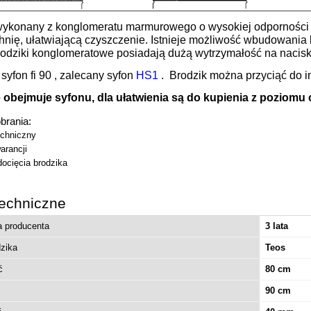
wykonany z konglomeratu marmurowego o wysokiej odporności 
hnię, ułatwiającą czyszczenie. Istnieje możliwość wbudowania
Brodziki konglomeratowe posiadają dużą wytrzymałość na nacisk
syfon fi 90 , zalecany syfon
HS1
. Brodzik można przyciąć do 
 obejmuje syfonu, dla ułatwienia są do kupienia z poziomu o
obrania:
chniczny
arancji
docięcia brodzika
echniczne
a producenta
3 lata
dzika
Teos
ć
80 cm
90 cm