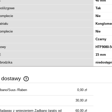
ć
40 mm
oślizgowe
Tak
komplecie
Nie
triału
Konglomer
omplecie
Nie
MODO F II walk-in 55
Czarny
czotkowany 10409055-91-
gowy
HTF9080-5
01
ć
15 mm
1 660,00 zł
brodzika
niedostęp
2 169,00 zł
regularna:
1 660,00 zł
ższa cena:
y dostawy
do koszyka
dbano/Suus /Raben
0,00 zł
Cena nie zawiera ewentualnych kosztów
płatności
30,00 zł
Radaway z wniesieniem Zadbano
(gratis od
60,00 zł