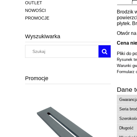
OUTLET
NOWOŚCI
Brodzik 
powierzc
PROMOCJE
płytek. 
Otwór na 
Wyszukiwarka
Cena nie
Pliki do p
Rysunek te
Warunki gw
Formularz 
Promocje
Dane t
Gwarancj
Seria bro
Szerokoś
Długość