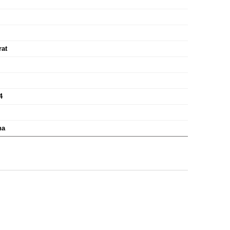
at
4
na