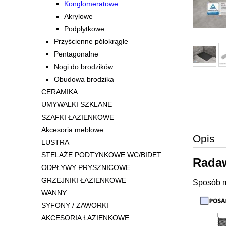
Konglomeratowe
Akrylowe
Podpłytkowe
Przyścienne półokrągłe
Pentagonalne
Nogi do brodzików
Obudowa brodzika
CERAMIKA
UMYWALKI SZKLANE
SZAFKI ŁAZIENKOWE
Akcesoria meblowe
Opis
LUSTRA
STELAŻE PODTYNKOWE WC/BIDET
Radaw
ODPŁYWY PRYSZNICOWE
GRZEJNIKI ŁAZIENKOWE
Sposób m
WANNY
SYFONY / ZAWORKI
AKCESORIA ŁAZIENKOWE