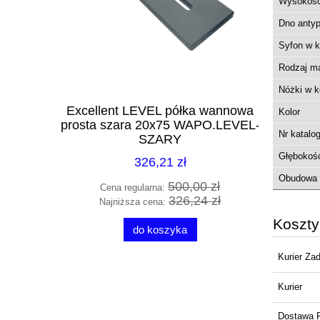
Wysokoś
Dno antyp
Syfon w 
Rodzaj ma
Nóżki w k
ysznicowy
Excellent LEVEL półka wannowa
Radaway 
Kolor
ą chrom
prosta szara 20x75 WAPO.LEVEL-
nikiel sz
Nr katalo
SZARY
Głębokoś
326,21 zł
Obudowa 
00 zł
500,00 zł
Cena regularna:
Cena 
98 zł
326,24 zł
Najniższa cena:
Najni
Koszt
do koszyka
Kurier Za
Kurier
Dostawa 