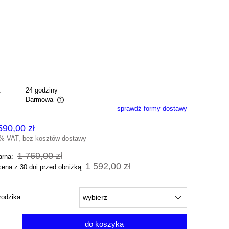
:
24 godziny
Darmowa
sprawdź formy dostawy
alnych kosztów
590,00 zł
3% VAT, bez kosztów dostawy
1 769,00 zł
arna:
1 592,00 zł
cena z 30 dni przed obniżką:
rodzika:
do koszyka
.