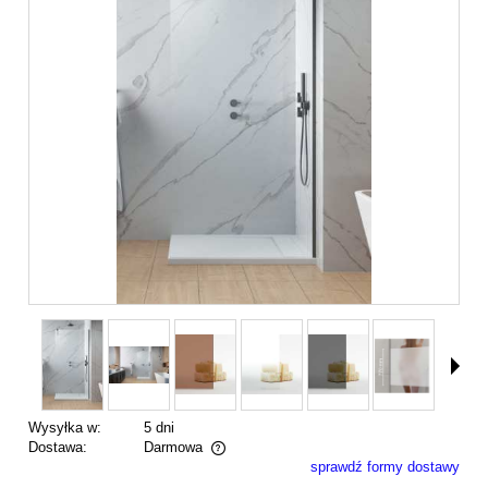
Wysyłka w:
5 dni
Dostawa:
Darmowa
sprawdź formy dostawy
Cena nie zawiera ewentualnych kosztów płatności