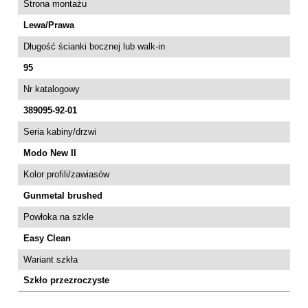
Strona montażu
Lewa/Prawa
Długość ścianki bocznej lub walk-in
95
Nr katalogowy
389095-92-01
Seria kabiny/drzwi
Modo New II
Kolor profili/zawiasów
Gunmetal brushed
Powłoka na szkle
Easy Clean
Wariant szkła
Szkło przezroczyste