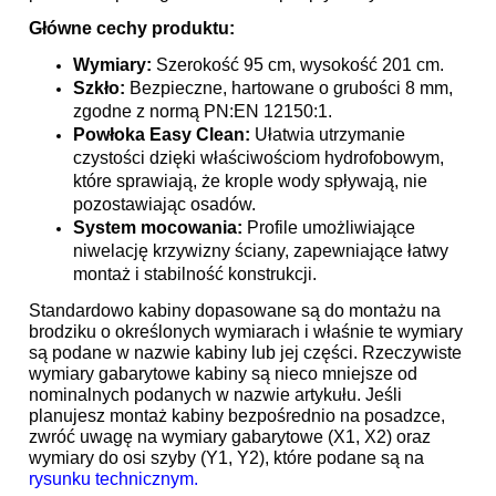
Główne cechy produktu:
Wymiary:
Szerokość 95 cm, wysokość 201 cm.
Szkło:
Bezpieczne, hartowane o grubości 8 mm,
zgodne z normą PN:EN 12150:1.
Powłoka Easy Clean:
Ułatwia utrzymanie
czystości dzięki właściwościom hydrofobowym,
które sprawiają, że krople wody spływają, nie
pozostawiając osadów.
System mocowania:
Profile umożliwiające
niwelację krzywizny ściany, zapewniające łatwy
montaż i stabilność konstrukcji.
Standardowo kabiny dopasowane są do montażu na
brodziku o określonych wymiarach i właśnie te wymiary
są podane w nazwie kabiny lub jej części. Rzeczywiste
wymiary gabarytowe kabiny są nieco mniejsze od
nominalnych podanych w nazwie artykułu. Jeśli
planujesz montaż kabiny bezpośrednio na posadzce,
zwróć uwagę na wymiary gabarytowe (X1, X2) oraz
wymiary do osi szyby (Y1, Y2), które podane są na
rysunku technicznym.