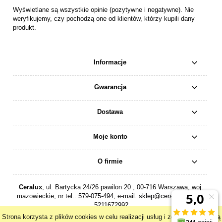
Wyświetlane są wszystkie opinie (pozytywne i negatywne). Nie
weryfikujemy, czy pochodzą one od klientów, którzy kupili dany
produkt.
Informacje
Gwarancja
Dostawa
Moje konto
O firmie
Ceralux
, ul. Bartycka 24/26 pawilon 20 , 00-716 Warszawa, woj.
mazowieckie, nr tel.:
579-075-494
, e-mail:
sklep@ceralux.pl
, NIP:
5211672992
Strona korzysta z plików cookies w celu realizacji usług i zgodnie z Polityką