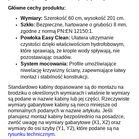
Główne cechy produktu:
Wymiary:
Szerokość 60 cm, wysokość 201 cm.
Szkło:
Bezpieczne, hartowane o grubości 8 mm,
zgodne z normą PN:EN 12150:1.
Powłoka Easy Clean:
Ułatwia utrzymanie
czystości dzięki właściwościom hydrofobowym,
które sprawiają, że krople wody spływają, nie
pozostawiając osadów.
System mocowania:
Profile umożliwiające
niwelację krzywizny ściany, zapewniające łatwy
montaż i stabilność konstrukcji.
Standardowo kabiny dopasowane są do montażu na
brodziku o określonych wymiarach i właśnie te wymiary
są podane w nazwie kabiny lub jej części. Rzeczywiste
wymiary gabarytowe kabiny są nieco mniejsze od
nominalnych podanych w nazwie artykułu. Jeśli
planujesz montaż kabiny bezpośrednio na posadzce,
zwróć uwagę na wymiary gabarytowe (X1, X2) oraz
wymiary do osi szyby (Y1, Y2), które podane są na
rysunku technicznym.