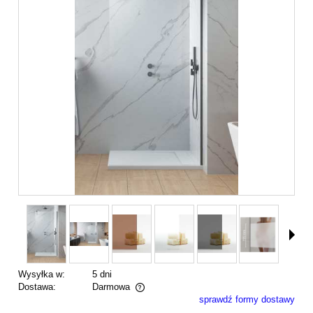
Wysyłka w:
5 dni
Dostawa:
Darmowa
sprawdź formy dostawy
Cena nie zawiera ewentualnych kosztów płatności