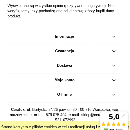
Wyświetlane są wszystkie opinie (pozytywne i negatywne). Nie
weryfikujemy, czy pochodzą one od klientów, którzy kupili dany
produkt.
Informacje
Gwarancja
Dostawa
Moje konto
O firmie
Ceralux
, ul. Bartycka 24/26 pawilon 20 , 00-716 Warszawa, woj.
mazowieckie, nr tel.:
579-075-494
, e-mail:
sklep@ceralux.pl
, NIP:
5211672992
Strona korzysta z plików cookies w celu realizacji usług i zgodnie z Polityką