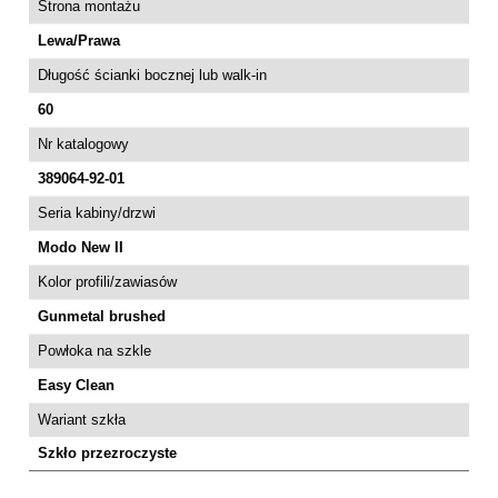
Strona montażu
Lewa/Prawa
Długość ścianki bocznej lub walk-in
60
Nr katalogowy
389064-92-01
Seria kabiny/drzwi
Modo New II
Kolor profili/zawiasów
Gunmetal brushed
Powłoka na szkle
Easy Clean
Wariant szkła
Szkło przezroczyste