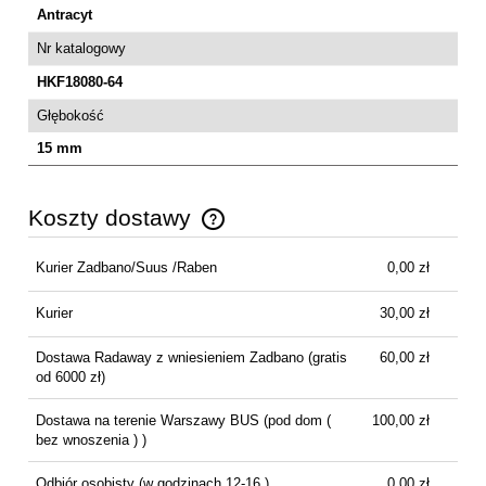
Antracyt
Nr katalogowy
HKF18080-64
Głębokość
15 mm
Koszty dostawy
Cena nie zawiera ewentualnych kosztów płatności
Kurier Zadbano/Suus /Raben
0,00 zł
Kurier
30,00 zł
Dostawa Radaway z wniesieniem Zadbano
(gratis
60,00 zł
od 6000 zł)
Dostawa na terenie Warszawy BUS
(pod dom (
100,00 zł
bez wnoszenia ) )
Odbiór osobisty
(w godzinach 12-16 )
0,00 zł