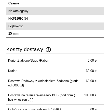
Czarny
Nr katalogowy
HKF18090-54
Głębokość
15 mm
Koszty dostawy
Cena nie zawiera ewentualnych kosztów płatności
Kurier Zadbano/Suus /Raben
0,00 zł
Kurier
30,00 zł
Dostawa Radaway z wniesieniem Zadbano
(gratis
60,00 zł
od 6000 zł)
Dostawa na terenie Warszawy BUS
(pod dom (
100,00 zł
bez wnoszenia ) )
Odbiór osobisty
(w godzinach 12-16 )
0,00 zł