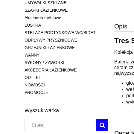
UMYWALKI SZKLANE
SZAFKI ŁAZIENKOWE
Akcesoria meblowe
LUSTRA
Opis
STELAŻE PODTYNKOWE WC/BIDET
Tres 
ODPŁYWY PRYSZNICOWE
GRZEJNIKI ŁAZIENKOWE
Kolekcja
WANNY
Bateria 
SYFONY / ZAWORKI
ceramicz
AKCESORIA ŁAZIENKOWE
najwyższ
OUTLET
gło
NOWOŚCI
węż
PROMOCJE
per
wyk
Wyszukiwarka
Dane t