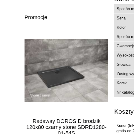
Sposób mo
Promocje
Seria
Kolor
Sposób reg
Gwarancj
Wysokośc
Głowica
Zasięg wy
Korek
Nr katalo
Koszt
 wannowa
Radaway DOROS D brodzik
Radaway 
Kurier
(In
a czarny
120x80 czarny stone SDRD1280-
chrom L
gratis od 
01-54S