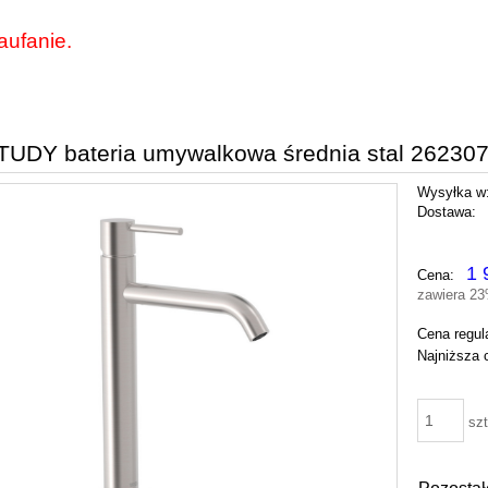
aufanie.
TUDY bateria umywalkowa średnia stal 2623
Wysyłka w
Dostawa:
Cena nie zawie
1 
Cena:
płatności
zawiera 2
Cena regul
Najniższa 
szt