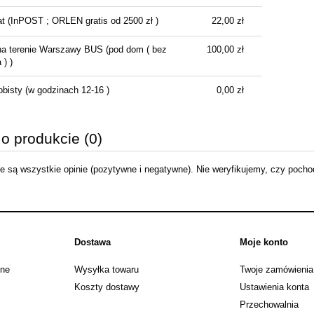
1 420,01 zł
at
(InPOST ; ORLEN gratis od 2500 zł )
22,00 zł
1 578,00 zł
regularna:
na terenie Warszawy BUS
(pod dom ( bez
100,00 zł
1 418,00 zł
ższa cena:
) )
do koszyka
obisty
(w godzinach 12-16 )
0,00 zł
 o produkcie (0)
 są wszystkie opinie (pozytywne i negatywne). Nie weryfikujemy, czy pochodz
Dostawa
Moje konto
jne
Wysyłka towaru
Twoje zamówienia
Koszty dostawy
Ustawienia konta
Przechowalnia