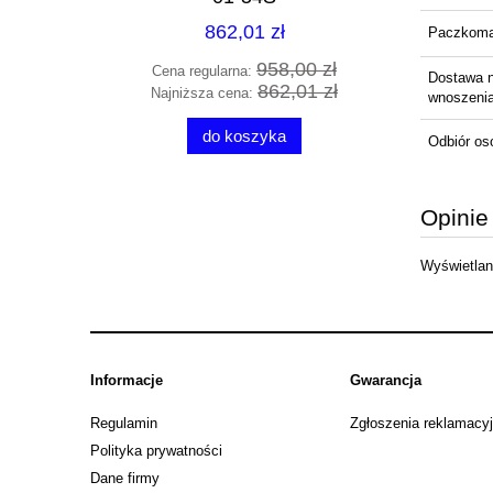
862,01 zł
Paczkom
89 zł
958,00 zł
Cena regularna:
Cena 
Dostawa 
95 zł
862,01 zł
Najniższa cena:
Najni
wnoszenia 
do koszyka
Odbiór os
Opinie
Wyświetlane
Informacje
Gwarancja
Regulamin
Zgłoszenia reklamacy
Polityka prywatności
Dane firmy