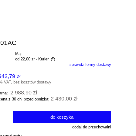
0701AC
:
Maj
od 22,00 zł
- Kurier
sprawdź formy dostawy
ra ewentualnych kosztów
942,79 zł
3% VAT, bez kosztów dostawy
2 988,90 zł
arna:
2 430,00 zł
cena z 30 dni przed obniżką:
do koszyka
.
dodaj do przechowalni