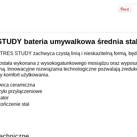
STUDY bateria umywalkowa średnia sta
 TRES STUDY zachwyca czystą linią i nieskazitelną formą, będ
została wykonana z wysokogatunkowego mosiądzu oraz wyposaż
ną. Innowacyjne rozwiązania technologiczne pozwalają zredu
y komfort użytkowania.
wica ceramiczna
yki przyłączeniowe
lator
ończenie stal
echniczne