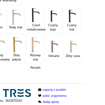
e warianty
Czerń
Czarny
Czarny
om
Biały mat
metalizowana
brąz
mat
oty
Złoty
Różowy
Volcanic
Złoty cava
tkowany
połysk
mat
Rozwiń
zapytaj o produkt
poleć znajomemu
tu:
26230701AC
dodaj opinię