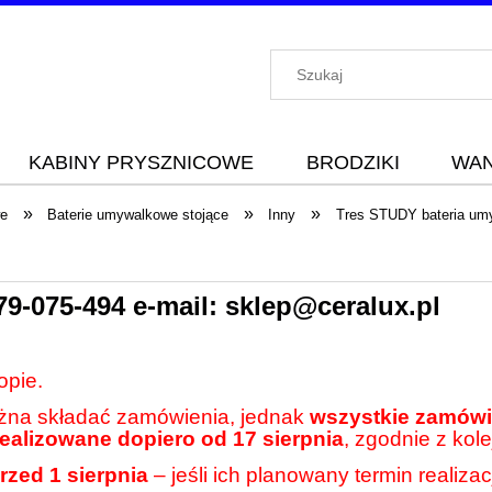
KABINY PRYSZNICOWE
BRODZIKI
WA
»
»
»
we
Baterie umywalkowe stojące
Inny
Tres STUDY bateria um
79-075-494
e-mail:
sklep@ceralux.pl
opie.
ożna składać zamówienia, jednak
wszystkie zamówie
realizowane dopiero od 17 sierpnia
, zgodnie z kole
rzed 1 sierpnia
– jeśli ich planowany termin realiza