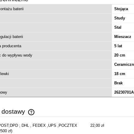
ntażu baterii
Stojąca
Study
Stal
ulacji baterii
Mieszacz
a producenta
5 lat
 do wypływu wody
20 cm
Ceramiczn
lewki
18 cm
Brak
gowy
26230701
y dostawy
MODO SL II walk-in 75
POST;DPD ; DHL , FEDEX ,UPS ,POCZTEX
22,00 zł
ewy 10319075-01-01L
Cena nie zawiera ewentualnych kosztów
2500 zł)
płatności