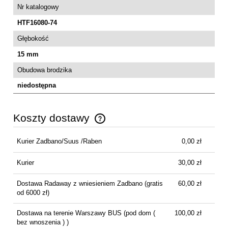
Nr katalogowy
HTF16080-74
Głębokość
15 mm
Obudowa brodzika
niedostępna
Koszty dostawy
Cena nie zawiera ewentualnych kosztów płatności
Kurier Zadbano/Suus /Raben
0,00 zł
Kurier
30,00 zł
Dostawa Radaway z wniesieniem Zadbano
(gratis
60,00 zł
od 6000 zł)
Dostawa na terenie Warszawy BUS
(pod dom (
100,00 zł
bez wnoszenia ) )