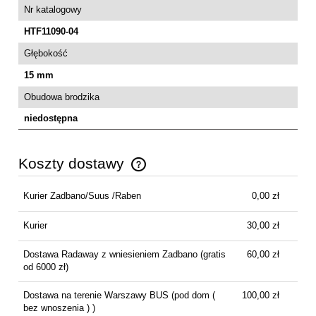
Nr katalogowy
HTF11090-04
Głębokość
15 mm
Obudowa brodzika
niedostępna
Koszty dostawy
Cena nie zawiera ewentualnych kosztów płatności
Kurier Zadbano/Suus /Raben
0,00 zł
Kurier
30,00 zł
Dostawa Radaway z wniesieniem Zadbano
(gratis
60,00 zł
od 6000 zł)
Dostawa na terenie Warszawy BUS
(pod dom (
100,00 zł
bez wnoszenia ) )