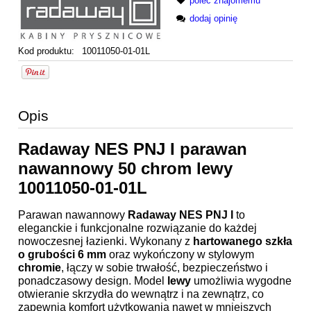
poleć znajomemu
dodaj opinię
Kod produktu:
10011050-01-01L
Opis
Radaway NES PNJ I parawan
nawannowy 50 chrom lewy
10011050-01-01L
Parawan nawannowy
Radaway NES PNJ I
to
eleganckie i funkcjonalne rozwiązanie do każdej
nowoczesnej łazienki. Wykonany z
hartowanego szkła
o grubości 6 mm
oraz wykończony w stylowym
chromie
, łączy w sobie trwałość, bezpieczeństwo i
ponadczasowy design. Model
lewy
umożliwia wygodne
otwieranie skrzydła do wewnątrz i na zewnątrz, co
zapewnia komfort użytkowania nawet w mniejszych