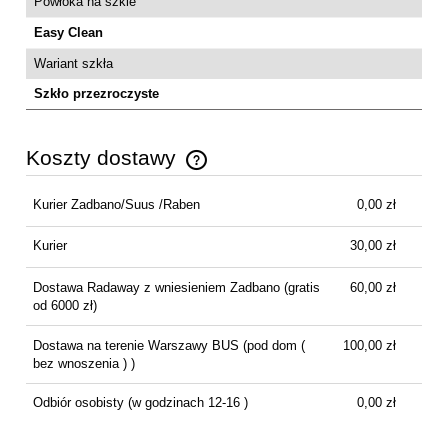
Powłoka na szkle
Easy Clean
Wariant szkła
Szkło przezroczyste
Koszty dostawy
Cena nie zawiera ewentualnych kosztów płatności
Kurier Zadbano/Suus /Raben
0,00 zł
Kurier
30,00 zł
Dostawa Radaway z wniesieniem Zadbano
(gratis
60,00 zł
od 6000 zł)
Dostawa na terenie Warszawy BUS
(pod dom (
100,00 zł
bez wnoszenia ) )
Odbiór osobisty
(w godzinach 12-16 )
0,00 zł