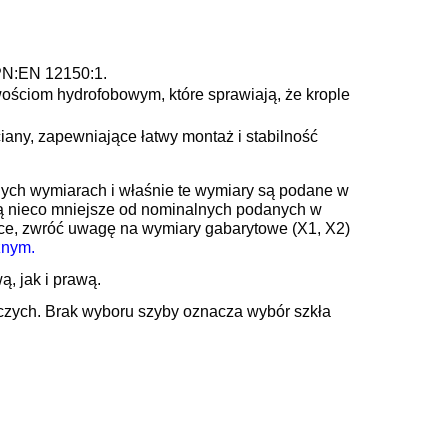
PN:EN 12150:1.
wościom hydrofobowym, które sprawiają, że krople
iany, zapewniające łatwy montaż i stabilność
ych wymiarach i właśnie te wymiary są podane w
są nieco mniejsze od nominalnych podanych w
zce, zwróć uwagę na wymiary gabarytowe (X1, X2)
znym
.
, jak i prawą.
boczych. Brak wyboru szyby oznacza wybór szkła