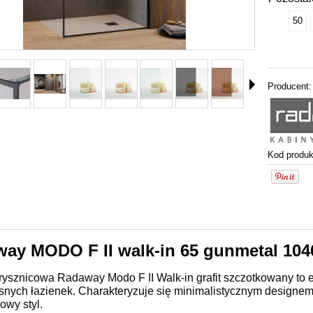
50
Producent:
Kod produk
ay MODO F II walk-in 65 gunmetal 104
rysznicowa Radaway Modo F II Walk-in grafit szczotkowany to e
nych łazienek. Charakteryzuje się minimalistycznym designem
kowy styl.