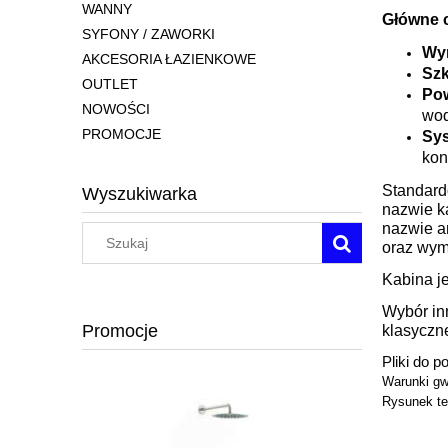
WANNY
Główne 
SYFONY / ZAWORKI
Wy
AKCESORIA ŁAZIENKOWE
Szk
OUTLET
Pow
NOWOŚCI
wod
PROMOCJE
Sy
kon
Standard
Wyszukiwarka
nazwie k
nazwie a
oraz wymi
Kabina j
Wybór inn
Promocje
klasyczne
Pliki do p
Warunki gw
Rysunek te