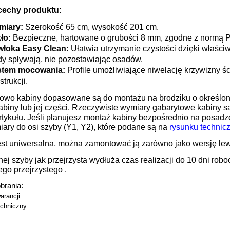
cechy produktu:
miary:
Szerokość 65 cm, wysokość 201 cm.
ło:
Bezpieczne, hartowane o grubości 8 mm, zgodne z normą 
łoka Easy Clean:
Ułatwia utrzymanie czystości dzięki właści
y spływają, nie pozostawiając osadów.
stem mocowania:
Profile umożliwiające niwelację krzywizny śc
strukcji.
owo kabiny dopasowane są do montażu na brodziku o określon
abiny lub jej części. Rzeczywiste wymiary gabarytowe kabiny 
rtykułu. Jeśli planujesz montaż kabiny bezpośrednio na posad
ary do osi szyby (Y1, Y2), które podane są na
rysunku technic
est uniwersalna, można zamontować ją zarówno jako wersję lewą
ej szyby jak przejrzysta wydłuża czas realizacji do 10 dni ro
go przejrzystego .
obrania:
arancji
chniczny