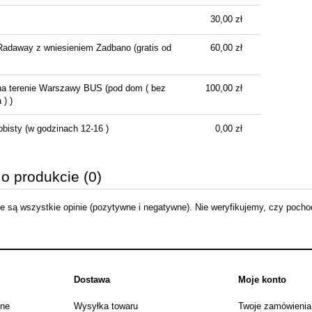
płatności
30,00 zł
Radaway z wniesieniem Zadbano
(gratis od
60,00 zł
na terenie Warszawy BUS
(pod dom ( bez
100,00 zł
) )
obisty
(w godzinach 12-16 )
0,00 zł
 o produkcie (0)
 są wszystkie opinie (pozytywne i negatywne). Nie weryfikujemy, czy pochodz
Dostawa
Moje konto
jne
Wysyłka towaru
Twoje zamówienia