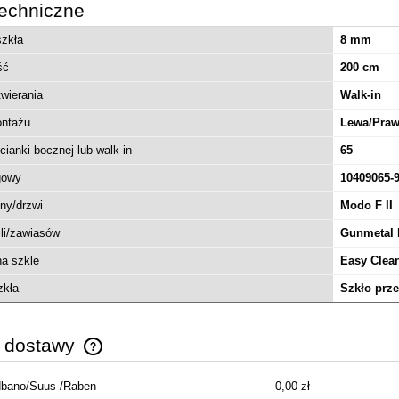
echniczne
szkła
8 mm
ść
200 cm
wierania
Walk-in
ontażu
Lewa/Pra
cianki bocznej lub walk-in
65
gowy
10409065-9
PI bateria bidetowa złoty
iny/drzwi
Modo F II
ysk AREX.1203GL
ili/zawiasów
Gunmetal 
a szkle
Easy Clea
399,95 zł
zkła
Szkło prze
635,00 zł
 regularna:
399,98 zł
iższa cena:
y dostawy
do koszyka
dbano/Suus /Raben
0,00 zł
Cena nie zawiera ewentualnych kosztów