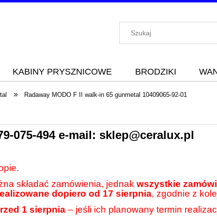
KABINY PRYSZNICOWE
BRODZIKI
WA
»
tal
Radaway MODO F II walk-in 65 gunmetal 10409065-92-01
79-075-494
e-mail:
sklep@ceralux.pl
opie.
ożna składać zamówienia, jednak
wszystkie zamówie
realizowane dopiero od 17 sierpnia
, zgodnie z kole
rzed 1 sierpnia
– jeśli ich planowany termin realiza