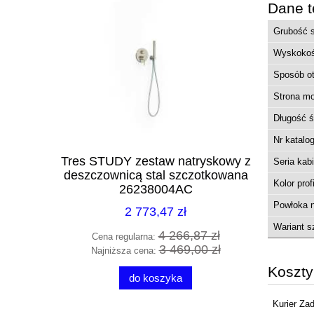
Dane t
Grubość 
Wyskoko
Sposób ot
Strona m
Długość ś
Nr katalo
rozeta
Tres STUDY zestaw natryskowy z
Excellent 
Seria kab
 mat
deszczownicą stal szczotkowana
poł
Kolor prof
BL
26238004AC
Powłoka n
2 773,47 zł
Wariant s
0 zł
4 266,87 zł
Cena regularna:
Cena
0 zł
3 469,00 zł
Najniższa cena:
Najn
Koszt
do koszyka
Kurier Za