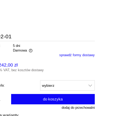
92-01
:
5 dni
Darmowa
sprawdź formy dostawy
alnych kosztów
242,00 zł
3% VAT, bez kosztów dostawy
kła:
do koszyka
.
dodaj do przechowalni
e warianty