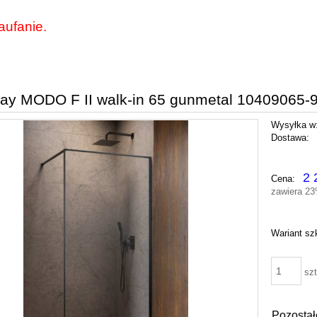
aufanie.
y MODO F II walk-in 65 gunmetal 10409065-
Wysyłka w
Dostawa:
Cena nie zawiera ewentu
2 
Cena:
płatności
zawiera 2
Wariant sz
szt
Pozostał