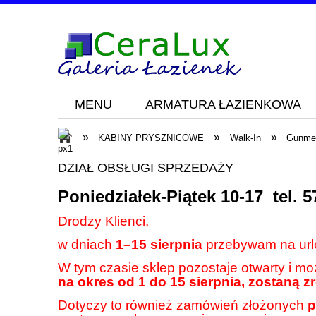
MENU
ARMATURA ŁAZIENKOWA
Blog
KONTAKT
»
»
»
KABINY PRYSZNICOWE
Walk-In
Gunme
DZIAŁ OBSŁUGI SPRZEDAŻY
Poniedziałek-Piątek 10-17 tel.
5
Drodzy Klienci,
w dniach
1–15 sierpnia
przebywam na url
W tym czasie sklep pozostaje otwarty i m
na okres od 1 do 15 sierpnia, zostaną z
Dotyczy to również zamówień złożonych
p