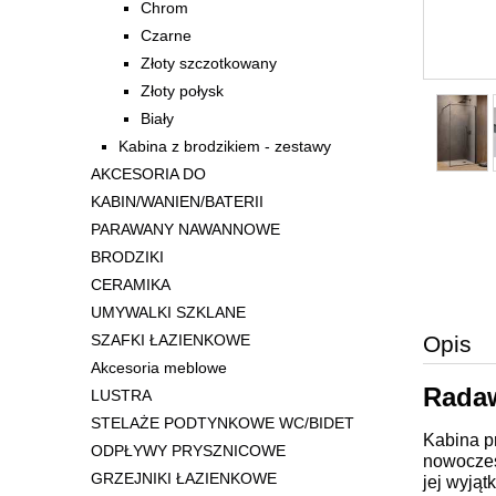
Chrom
Czarne
Złoty szczotkowany
Złoty połysk
Biały
Kabina z brodzikiem - zestawy
AKCESORIA DO
KABIN/WANIEN/BATERII
PARAWANY NAWANNOWE
BRODZIKI
CERAMIKA
UMYWALKI SZKLANE
Opis
SZAFKI ŁAZIENKOWE
Akcesoria meblowe
Radaw
LUSTRA
STELAŻE PODTYNKOWE WC/BIDET
Kabina p
ODPŁYWY PRYSZNICOWE
nowoczes
GRZEJNIKI ŁAZIENKOWE
jej wyjąt