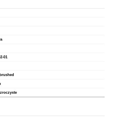
wa
2-01
brushed
n
zroczyste