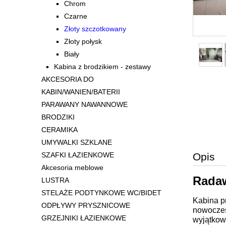
Chrom
Czarne
Złoty szczotkowany
Złoty połysk
Biały
Kabina z brodzikiem - zestawy
AKCESORIA DO
KABIN/WANIEN/BATERII
PARAWANY NAWANNOWE
BRODZIKI
CERAMIKA
UMYWALKI SZKLANE
Opis
SZAFKI ŁAZIENKOWE
Akcesoria meblowe
Radaw
LUSTRA
STELAŻE PODTYNKOWE WC/BIDET
Kabina p
ODPŁYWY PRYSZNICOWE
nowoczes
GRZEJNIKI ŁAZIENKOWE
wyjątkowy