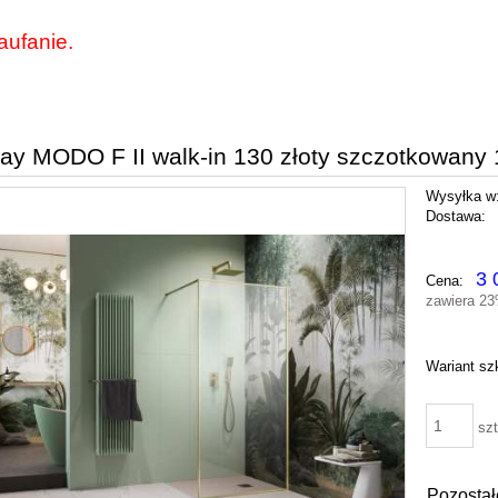
aufanie.
y MODO F II walk-in 130 złoty szczotkowany
Wysyłka w
Dostawa:
Cena nie zawiera ewentu
3 
Cena:
płatności
zawiera 2
Wariant sz
szt
Pozostał