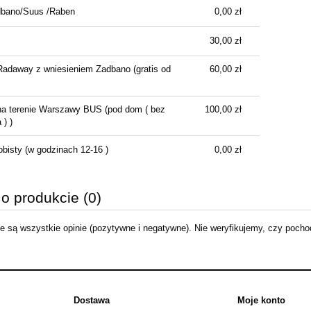
dbano/Suus /Raben
0,00 zł
Cena nie zawiera ewentualnych kosztów
płatności
30,00 zł
Radaway z wniesieniem Zadbano
(gratis od
60,00 zł
na terenie Warszawy BUS
(pod dom ( bez
100,00 zł
) )
obisty
(w godzinach 12-16 )
0,00 zł
 o produkcie (0)
 są wszystkie opinie (pozytywne i negatywne). Nie weryfikujemy, czy pochodz
Dostawa
Moje konto