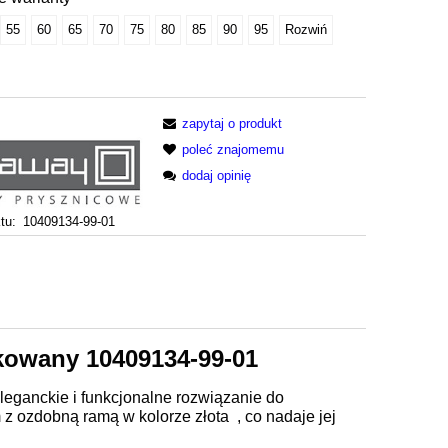
55
60
65
70
75
80
85
90
95
Rozwiń
zapytaj o produkt
poleć znajomemu
dodaj opinię
tu:
10409134-99-01
tkowany 10409134-99-01
leganckie i funkcjonalne rozwiązanie do
z ozdobną ramą w kolorze złota , co nadaje jej