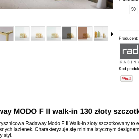
50
Producent:
Kod produk
ay MODO F II walk-in 130 złoty szczo
rysznicowa Radaway Modo F II Walk-in złoty szczotkowany to e
nych łazienek. Charakteryzuje się minimalistycznym designem 
 styl.