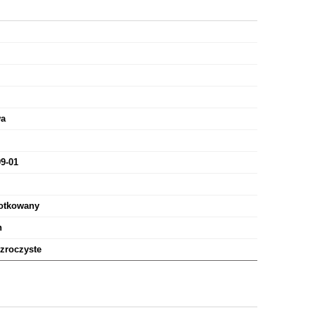
wa
na
9-01
H
zotkowany
n
zroczyste