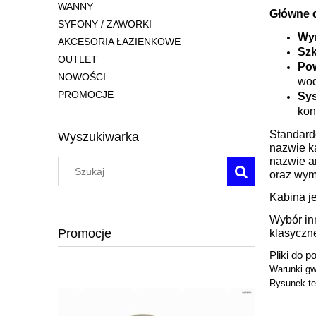
WANNY
Główne 
SYFONY / ZAWORKI
Wy
AKCESORIA ŁAZIENKOWE
Szk
OUTLET
Pow
NOWOŚCI
wod
PROMOCJE
Sy
kon
Standard
Wyszukiwarka
nazwie k
nazwie a
oraz wymi
Kabina j
Wybór inn
Promocje
klasyczne
Pliki do p
Warunki gw
Rysunek te