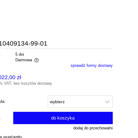
 10409134-99-01
:
5 dni
Darmowa
sprawdź formy dostawy
alnych kosztów
022,00 zł
3% VAT, bez kosztów dostawy
kła:
do koszyka
.
dodaj do przechowalni
e warianty