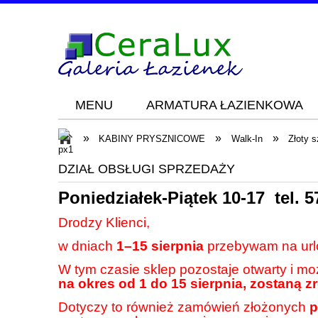
MENU
ARMATURA ŁAZIENKOWA
Blog
KONTAKT
»
»
»
KABINY PRYSZNICOWE
Walk-In
Złoty 
DZIAŁ OBSŁUGI SPRZEDAŻY
Poniedziałek-Piątek 10-17 tel.
5
Drodzy Klienci,
w dniach
1–15 sierpnia
przebywam na url
W tym czasie sklep pozostaje otwarty i m
na okres od 1 do 15 sierpnia, zostaną z
Dotyczy to również zamówień złożonych
p