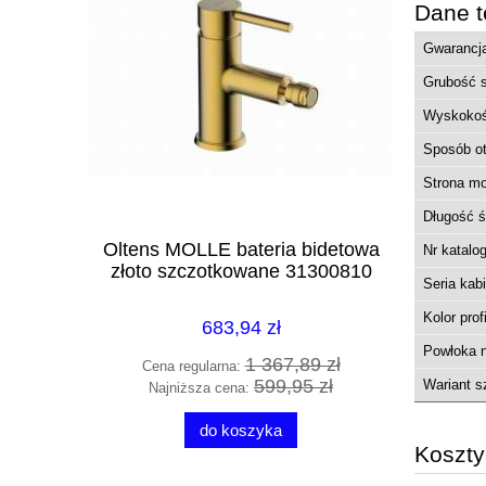
Dane t
Gwarancj
Grubość 
Wyskoko
Sposób ot
Strona m
Długość ś
Oltens MOLLE bateria bidetowa
Oltens 
Nr katalo
złoto szczotkowane 31300810
ścien
Seria kab
Kolor prof
683,94 zł
Powłoka n
1 367,89 zł
Cena regularna:
Cena 
599,95 zł
Wariant s
Najniższa cena:
Najn
do koszyka
Koszt