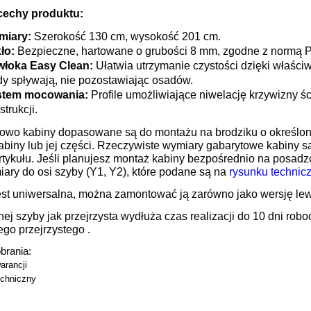
cechy produktu:
miary:
Szerokość 130 cm, wysokość 201 cm.
ło:
Bezpieczne, hartowane o grubości 8 mm, zgodne z normą 
łoka Easy Clean:
Ułatwia utrzymanie czystości dzięki właści
y spływają, nie pozostawiając osadów.
stem mocowania:
Profile umożliwiające niwelację krzywizny śc
strukcji.
owo kabiny dopasowane są do montażu na brodziku o określon
abiny lub jej części. Rzeczywiste wymiary gabarytowe kabiny 
rtykułu. Jeśli planujesz montaż kabiny bezpośrednio na posad
ary do osi szyby (Y1, Y2), które podane są na
rysunku technic
est uniwersalna, można zamontować ją zarówno jako wersję lewą
ej szyby jak przejrzysta wydłuża czas realizacji do 10 dni ro
go przejrzystego .
obrania:
arancji
chniczny