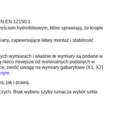
PN:EN 12150:1.
wościom hydrofobowym, które sprawiają, że krople
iany, zapewniające łatwy montaż i stabilność
ych wymiarach i właśnie te wymiary są podane w
są nieco mniejsze od nominalnych podanych w
zce, zwróć uwagę na wymiary gabarytowe (X1, X2)
znym
.
, jak i prawą.
boczych. Brak wyboru szyby oznacza wybór szkła