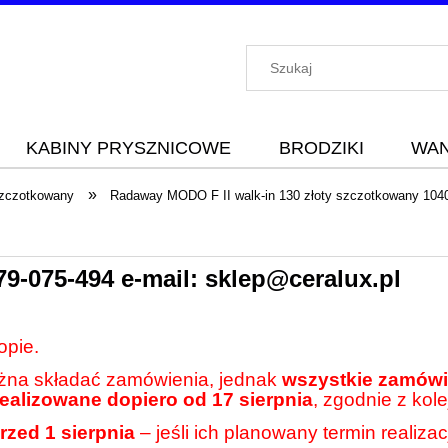
KABINY PRYSZNICOWE
BRODZIKI
WA
»
szczotkowany
Radaway MODO F II walk-in 130 złoty szczotkowany 104
79-075-494
e-mail:
sklep@ceralux.pl
opie.
ożna składać zamówienia, jednak
wszystkie zamówie
realizowane dopiero od 17 sierpnia
, zgodnie z kole
rzed 1 sierpnia
– jeśli ich planowany termin realiza