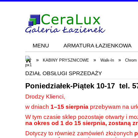
MENU
ARMATURA ŁAZIENKOWA
Blog
KONTAKT
»
»
»
KABINY PRYSZNICOWE
Walk-In
Chrom
DZIAŁ OBSŁUGI SPRZEDAŻY
Poniedziałek-Piątek 10-17 tel.
5
Drodzy Klienci,
w dniach
1–15 sierpnia
przebywam na url
W tym czasie sklep pozostaje otwarty i m
na okres od 1 do 15 sierpnia, zostaną z
Dotyczy to również zamówień złożonych
p