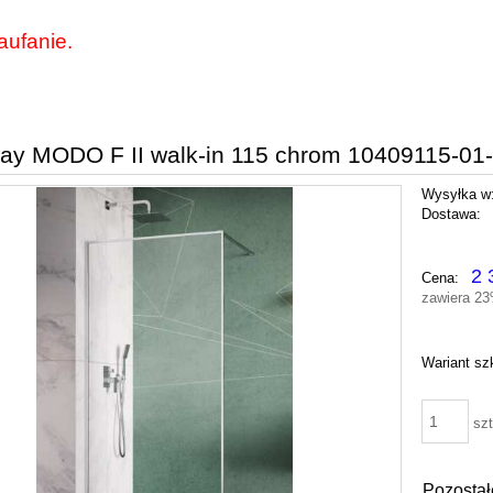
aufanie.
y MODO F II walk-in 115 chrom 10409115-01
Wysyłka w
Dostawa:
Cena nie zawiera ewentu
2 
Cena:
płatności
zawiera 2
Wariant sz
szt
Pozostał