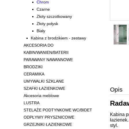
Chrom
Czarne
Złoty szczotkowany
Złoty połysk
Biały
Kabina z brodzikiem - zestawy
AKCESORIA DO
KABIN/WANIEN/BATERII
PARAWANY NAWANNOWE
BRODZIKI
CERAMIKA
UMYWALKI SZKLANE
Opis
SZAFKI ŁAZIENKOWE
Akcesoria meblowe
Radaw
LUSTRA
STELAŻE PODTYNKOWE WC/BIDET
Kabina p
ODPŁYWY PRYSZNICOWE
łazienek
GRZEJNIKI ŁAZIENKOWE
styl.