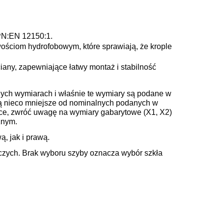
PN:EN 12150:1.
wościom hydrofobowym, które sprawiają, że krople
iany, zapewniające łatwy montaż i stabilność
ych wymiarach i właśnie te wymiary są podane w
są nieco mniejsze od nominalnych podanych w
zce, zwróć uwagę na wymiary gabarytowe (X1, X2)
znym
.
, jak i prawą.
boczych. Brak wyboru szyby oznacza wybór szkła