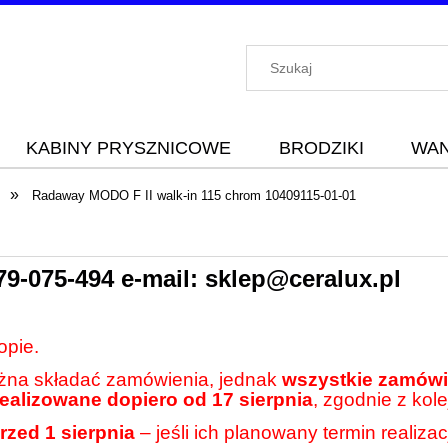
KABINY PRYSZNICOWE
BRODZIKI
WA
»
Radaway MODO F II walk-in 115 chrom 10409115-01-01
79-075-494
e-mail:
sklep@ceralux.pl
opie.
ożna składać zamówienia, jednak
wszystkie zamówie
realizowane dopiero od 17 sierpnia
, zgodnie z kole
rzed 1 sierpnia
– jeśli ich planowany termin realiza