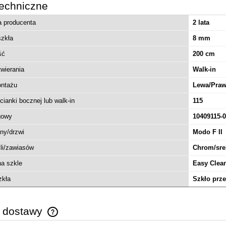
echniczne
a producenta
2 lata
szkła
8 mm
ść
200 cm
wierania
Walk-in
ontażu
Lewa/Pra
cianki bocznej lub walk-in
115
DOROS PLUS D brodzik
gowy
10409115-0
120x80 SDRPD1280-01
iny/drzwi
Modo F II
ili/zawiasów
Chrom/sre
1 065,00 zł
a szkle
Easy Clea
1 184,00 zł
regularna:
1 065,00 zł
zkła
Szkło prze
ższa cena:
do koszyka
y dostawy