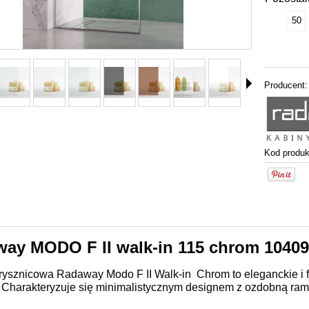
50
Producent:
Kod produk
ay MODO F II walk-in 115 chrom 10409
rysznicowa Radaway Modo F II Walk-in Chrom to eleganckie i
. Charakteryzuje się minimalistycznym designem z ozdobną ra