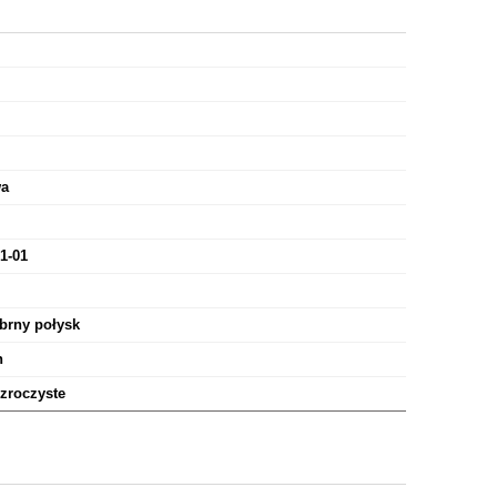
wa
1-01
brny połysk
n
zroczyste