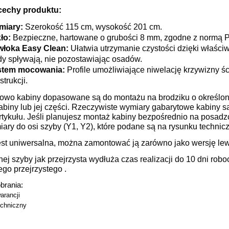
cechy produktu:
miary:
Szerokość 115 cm, wysokość 201 cm.
ło:
Bezpieczne, hartowane o grubości 8 mm, zgodne z normą 
łoka Easy Clean:
Ułatwia utrzymanie czystości dzięki właści
y spływają, nie pozostawiając osadów.
stem mocowania:
Profile umożliwiające niwelację krzywizny śc
strukcji.
owo kabiny dopasowane są do montażu na brodziku o określon
abiny lub jej części. Rzeczywiste wymiary gabarytowe kabiny 
rtykułu. Jeśli planujesz montaż kabiny bezpośrednio na posad
ary do osi szyby (Y1, Y2), które podane są na
rysunku technic
est uniwersalna, można zamontować ją zarówno jako wersję lewą
ej szyby jak przejrzysta wydłuża czas realizacji do 10 dni ro
go przejrzystego .
obrania:
arancji
chniczny