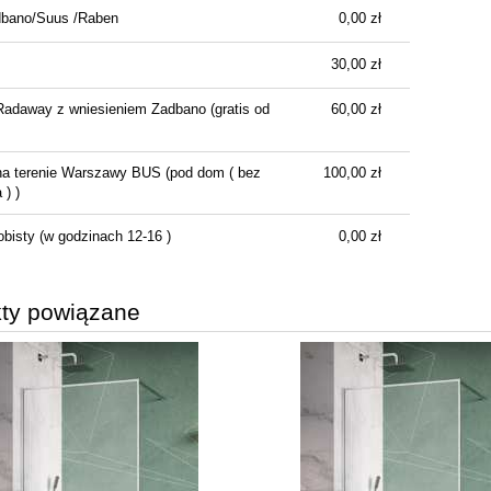
dbano/Suus /Raben
0,00 zł
Cena nie zawiera ewentualnych kosztów
płatności
30,00 zł
Radaway z wniesieniem Zadbano
(gratis od
60,00 zł
na terenie Warszawy BUS
(pod dom ( bez
100,00 zł
) )
obisty
(w godzinach 12-16 )
0,00 zł
ty powiązane