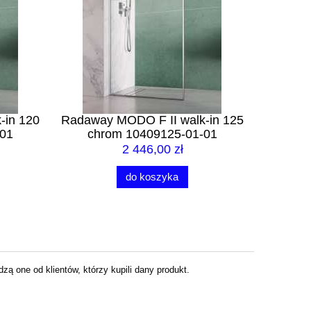
-in 120
Radaway MODO F II walk-in 125
Radaway
-01
chrom 10409125-01-01
chr
2 446,00 zł
2
do koszyka
ą one od klientów, którzy kupili dany produkt.