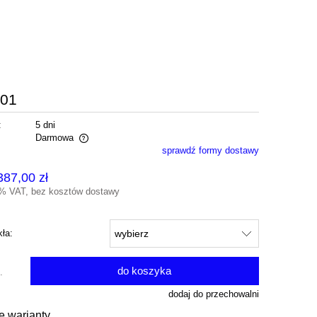
-01
:
5 dni
Darmowa
sprawdź formy dostawy
alnych kosztów
387,00 zł
3% VAT, bez kosztów dostawy
kła:
do koszyka
.
dodaj do przechowalni
e warianty