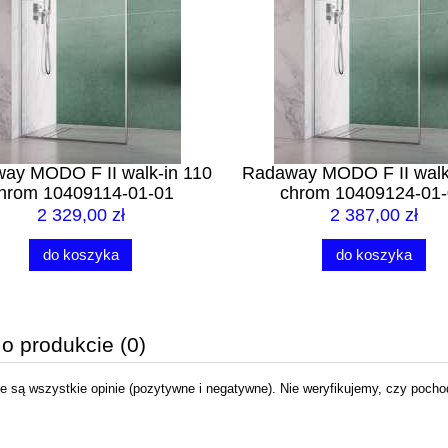
ay MODO F II walk-in 110
Radaway MODO F II walk
hrom 10409114-01-01
chrom 10409124-01
2 329,00 zł
2 387,00 zł
do koszyka
do koszyka
 o produkcie (0)
 są wszystkie opinie (pozytywne i negatywne). Nie weryfikujemy, czy pochodz