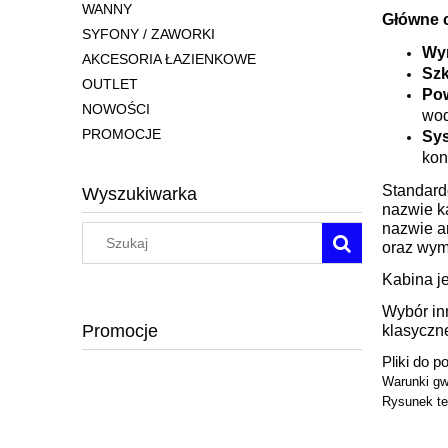
WANNY
Główne 
SYFONY / ZAWORKI
Wy
AKCESORIA ŁAZIENKOWE
Szk
OUTLET
Pow
NOWOŚCI
wod
PROMOCJE
Sy
kon
Standard
Wyszukiwarka
nazwie k
nazwie a
oraz wymi
Kabina j
Wybór inn
Promocje
klasyczne
Pliki do p
Warunki gw
Rysunek te