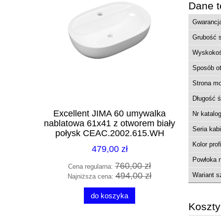
Dane t
Gwarancj
Grubość 
Wyskoko
Sposób ot
Strona m
Długość ś
ateria
Excellent JIMA 60 umywalka
Radaway 
Nr katalo
nicą złoty
nablatowa 61x41 z otworem biały
biały 
Seria kab
 R9YK
połysk CEAC.2002.615.WH
Kolor prof
479,00 zł
Powłoka n
00 zł
760,00 zł
Cena regularna:
Cena 
10 zł
494,00 zł
Wariant s
Najniższa cena:
Najni
do koszyka
Koszt