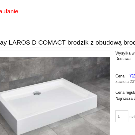
aufanie.
ay LAROS D COMACT brodzik z obudową brodz
Wysyłka w
Dostawa:
Cena nie zawiera ewentu
72
Cena:
płatności
zawiera 2
Cena regul
Najniższa 
szt