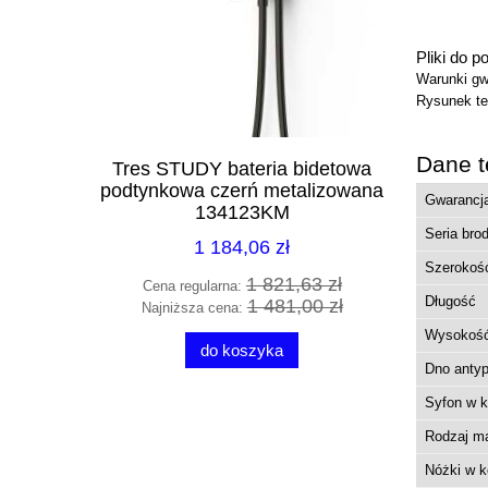
Pliki do p
Warunki gw
Rysunek te
Dane t
mywalkowa
Tres STUDY bateria bidetowa
Radaway
QS_F24M
podtynkowa czerń metalizowana
prawe cza
Gwarancj
134123KM
Seria bro
1 184,06 zł
Szerokoś
0 zł
1 821,63 zł
Cena regularna:
Cena 
Długość
9 zł
1 481,00 zł
Najniższa cena:
Najni
Wysokoś
do koszyka
Dno antyp
Syfon w 
Rodzaj ma
Nóżki w k