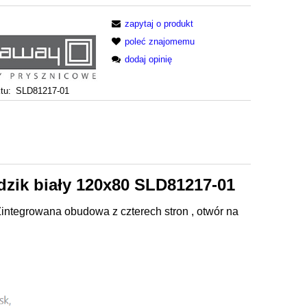
zapytaj o produkt
poleć znajomemu
dodaj opinię
tu:
SLD81217-01
ik biały 120x80 SLD81217-01
Zintegrowana obudowa z czterech stron , otwór na