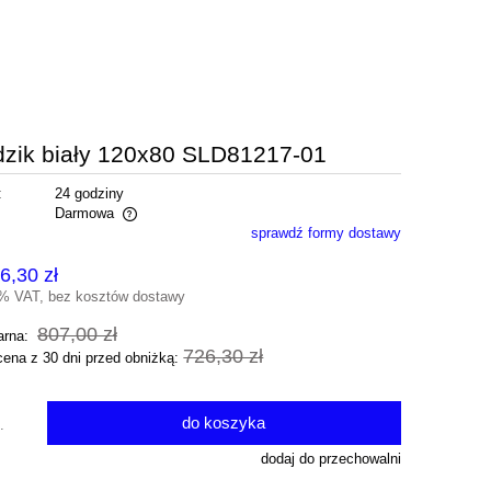
ik biały 120x80 SLD81217-01
:
24 godziny
Darmowa
sprawdź formy dostawy
alnych kosztów
6,30 zł
3% VAT, bez kosztów dostawy
807,00 zł
arna:
726,30 zł
cena z 30 dni przed obniżką:
do koszyka
.
dodaj do przechowalni