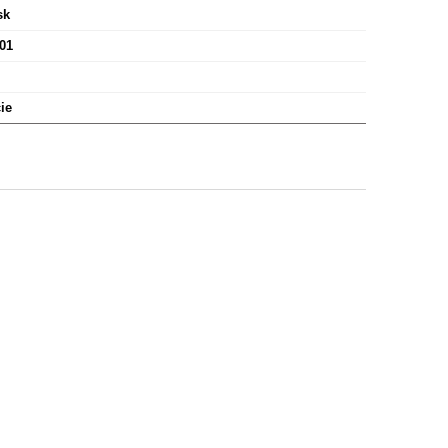
sk
01
ie