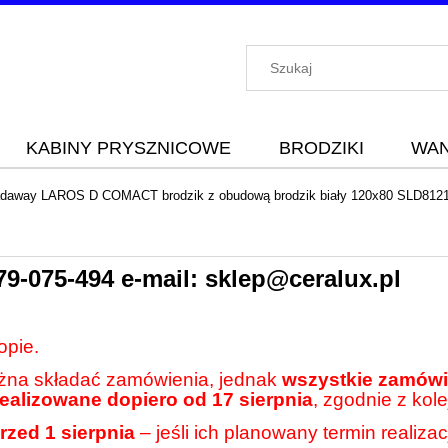
KABINY PRYSZNICOWE
BRODZIKI
WA
daway LAROS D COMACT brodzik z obudową brodzik biały 120x80 SLD812
79-075-494
e-mail:
sklep@ceralux.pl
opie.
ożna składać zamówienia, jednak
wszystkie zamówie
realizowane dopiero od 17 sierpnia
, zgodnie z kole
rzed 1 sierpnia
– jeśli ich planowany termin realiza