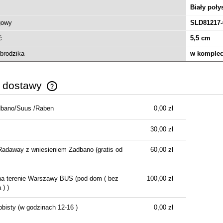
Biały poły
gowy
SLD81217-
ć
5,5 cm
brodzika
w komplec
y dostawy
dbano/Suus /Raben
0,00 zł
Cena nie zawiera ewentualnych kosztów
płatności
30,00 zł
Radaway z wniesieniem Zadbano
(gratis od
60,00 zł
na terenie Warszawy BUS
(pod dom ( bez
100,00 zł
) )
obisty
(w godzinach 12-16 )
0,00 zł