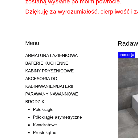
zostaną wysłane po moim powrocie.
Dziękuję za wyrozumiałość, cierpliwość i z
Radaw
Menu
promocja
ARMATURA ŁAZIENKOWA
BATERIE KUCHENNE
KABINY PRYSZNICOWE
AKCESORIA DO
KABIN/WANIEN/BATERII
PARAWANY NAWANNOWE
BRODZIKI
Półokragłe
Półokrągłe asymetryczne
Kwadratowe
Prostokątne