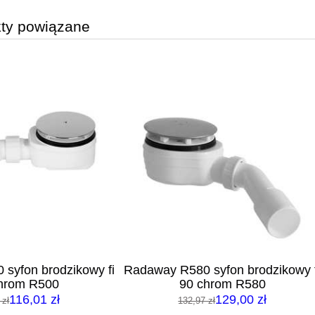
ty powiązane
y R580 syfon brodzikowy fi
Radaway R580 syfon brodz
90 chrom R580
90 biały R580W
129,00 zł
134,00 zł
132,97 zł
149,01 zł