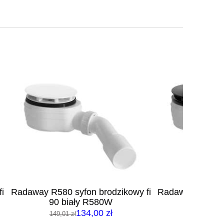
ikowy fi
Radaway R580 syfon brodzikowy fi
Rada
90 czarny R580B
brod
134,01 zł
149,00 zł