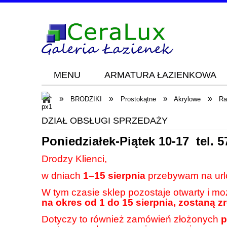
MENU
ARMATURA ŁAZIENKOWA
Blog
KONTAKT
»
»
»
»
BRODZIKI
Prostokątne
Akrylowe
Ra
DZIAŁ OBSŁUGI SPRZEDAŻY
Poniedziałek-Piątek 10-17 tel.
5
Drodzy Klienci,
w dniach
1–15 sierpnia
przebywam na url
W tym czasie sklep pozostaje otwarty i m
na okres od 1 do 15 sierpnia, zostaną z
Dotyczy to również zamówień złożonych
p