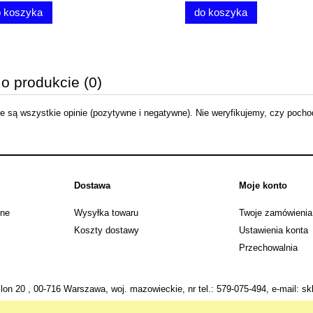
do koszyka
do koszyka
 o produkcie (0)
 są wszystkie opinie (pozytywne i negatywne). Nie weryfikujemy, czy pochodz
Dostawa
Moje konto
jne
Wysyłka towaru
Twoje zamówienia
Koszty dostawy
Ustawienia konta
Przechowalnia
ilon 20 , 00-716 Warszawa, woj. mazowieckie, nr tel.:
579-075-494
, e-mail:
sk