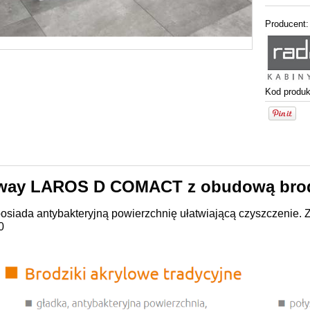
Producent:
Kod produk
ay LAROS D COMACT z obudową brodz
posiada antybakteryjną powierzchnię ułatwiającą czyszczenie. 
0