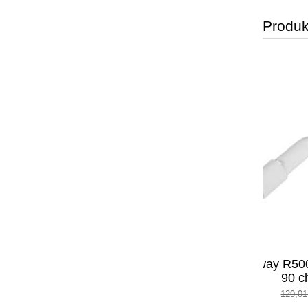
Produk
ika NB003-
Radaway R500 syfon brodzikowy fi
Radawa
90 chrom R500
116,01 zł
129,01 zł