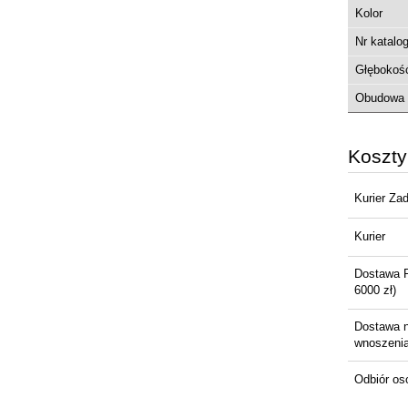
Kolor
Nr katalo
Głębokoś
Obudowa 
Koszt
Kurier Za
Kurier
Dostawa 
6000 zł)
Dostawa 
wnoszenia 
Odbiór os