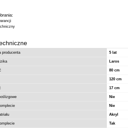
obrania:
arancji
chniczny
echniczne
 IDEA DWJ 140 drzwi
rny mat 387018-54-01R
a producenta
5 lat
dzika
Laros
2 293,00 zł
ć
80 cm
2 548,00 zł
regularna:
120 cm
2 290,72 zł
ższa cena:
ć
17 cm
do koszyka
oślizgowe
Nie
komplecie
Nie
triału
Akryl
omplecie
Tak