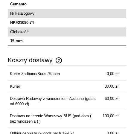
Cemento
Nr katalogowy
HKF21090-74
Głębokość
15 mm
Koszty dostawy
Cena nie zawiera ewentualnych kosztów płatności
Kurier Zadbano/Suus /Raben
0,00 zł
Kurier
30,00 zł
Dostawa Radaway z wniesieniem Zadbano
(gratis
60,00 zł
od 6000 zł)
Dostawa na terenie Warszawy BUS
(pod dom (
100,00 zł
bez wnoszenia ) )
Odbiór osobisty
(w godzinach 12-16 )
0,00 zł