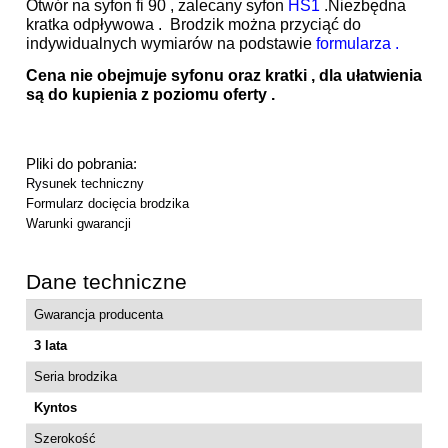
Otwór na syfon fi 90 , zalecany syfon
HS1
.Niezbędna
kratka odpływowa . Brodzik można przyciąć do
indywidualnych wymiarów na podstawie
formularza .
Cena nie obejmuje syfonu oraz kratki , dla ułatwienia
są do kupienia z poziomu oferty .
Pliki do pobrania:
Rysunek techniczny
Formularz docięcia brodzika
Warunki gwarancji
Dane techniczne
Gwarancja producenta
3 lata
Seria brodzika
Kyntos
Szerokość