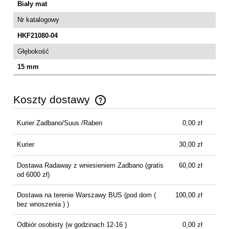
Biały mat
Nr katalogowy
HKF21080-04
Głębokość
15 mm
Koszty dostawy
Cena nie zawiera ewentualnych kosztów płatności
Kurier Zadbano/Suus /Raben
0,00 zł
Kurier
30,00 zł
Dostawa Radaway z wniesieniem Zadbano
(gratis
60,00 zł
od 6000 zł)
Dostawa na terenie Warszawy BUS
(pod dom (
100,00 zł
bez wnoszenia ) )
Odbiór osobisty
(w godzinach 12-16 )
0,00 zł