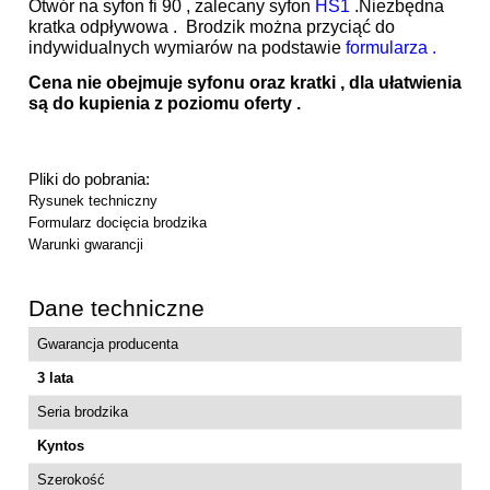
Otwór na syfon fi 90 , zalecany syfon
HS1
.Niezbędna
kratka odpływowa . Brodzik można przyciąć do
indywidualnych wymiarów na podstawie
formularza .
Cena nie obejmuje syfonu oraz kratki , dla ułatwienia
są do kupienia z poziomu oferty .
Pliki do pobrania:
Rysunek techniczny
Formularz docięcia brodzika
Warunki gwarancji
Dane techniczne
Gwarancja producenta
3 lata
Seria brodzika
Kyntos
Szerokość