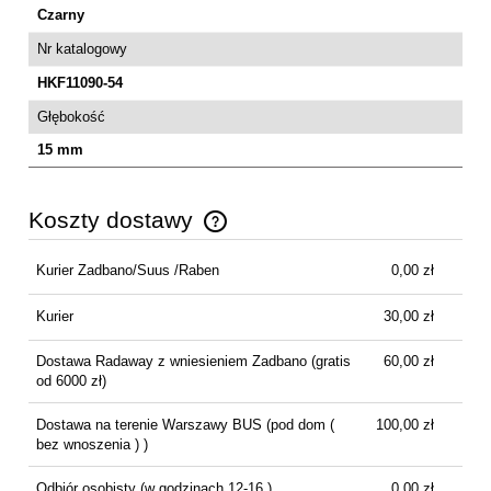
Czarny
Nr katalogowy
HKF11090-54
Głębokość
15 mm
Koszty dostawy
Cena nie zawiera ewentualnych kosztów płatności
Kurier Zadbano/Suus /Raben
0,00 zł
Kurier
30,00 zł
Dostawa Radaway z wniesieniem Zadbano
(gratis
60,00 zł
od 6000 zł)
Dostawa na terenie Warszawy BUS
(pod dom (
100,00 zł
bez wnoszenia ) )
Odbiór osobisty
(w godzinach 12-16 )
0,00 zł