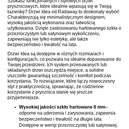
Szukasz funkcjonalnych i stylowych drzwi
prysznicowych, które idealnie wpasują się w Twoją
łazienkę? Drzwi Idea od Radaway to doskonały wybór!
Charakteryzują się minimalistycznym designem,
wysoką jakością wykonania oraz łatwością
użytkowania. Dzięki zastosowaniu hartowanego szkła o
przezroczystym lub satynowym wykończeniu,
zapewniają nie tylko estetykę, ale także
bezpieczeństwo i trwałość na lata.
Drzwi Idea są dostępne w różnych rozmiarach i
konfiguracjach, co pozwala na idealne dopasowanie do
Twojej przestrzeni. Ich system przesuwanych lub
składanych drzwi oszczędza miejsce, a solidne
uszczelki gwarantują szczelność i komfort podczas
korzystania. To rozwiązanie, które łączy nowoczesny
styl z praktycznością, sprawiając, że codzienne
korzystanie z prysznica stanie się jeszcze
przyjemniejsze.
Wysokiej jakości szkło hartowane
6 mm
–
odporne na uderzenia i zarysowania, zapewnia
bezpieczeństwo i trwałość na długie lata.
Dostępne w wersji przezroczystej lub satynowej,