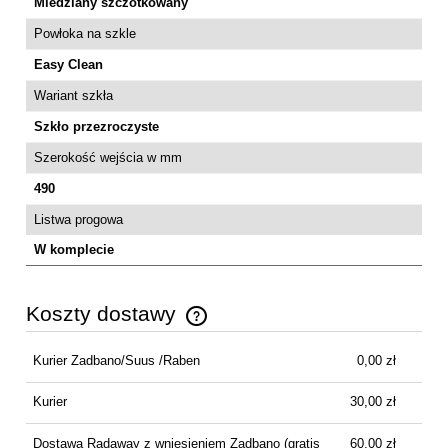
Miedziany szczotkowany
Powłoka na szkle
Easy Clean
Wariant szkła
Szkło przezroczyste
Szerokość wejścia w mm
490
Listwa progowa
W komplecie
Koszty dostawy
Cena nie zawiera ewentualnych kosztów płatności
Kurier Zadbano/Suus /Raben
0,00 zł
Kurier
30,00 zł
Dostawa Radaway z wniesieniem Zadbano
(gratis
60,00 zł