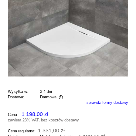
Wysyłka w:
3-4 dni
Dostawa:
Darmowa
sprawdź formy dostawy
Cena nie zawiera ewentualnych kosztów płatności
1 198,00 zł
Cena:
zawiera 23% VAT, bez kosztów dostawy
1 331,00 zł
Cena regularna: