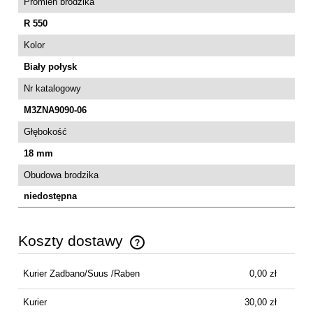
Promień brodzika
R 550
Kolor
Biały połysk
Nr katalogowy
M3ZNA9090-06
Głębokość
18 mm
Obudowa brodzika
niedostępna
Koszty dostawy
Cena nie zawiera ewentualnych kosztów płatności
Kurier Zadbano/Suus /Raben
0,00 zł
Kurier
30,00 zł