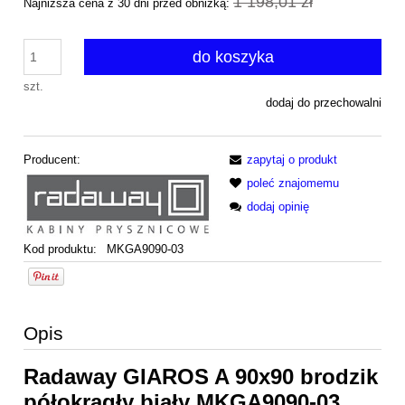
1 198,01 zł
Najniższa cena z 30 dni przed obniżką:
do koszyka
szt.
dodaj do przechowalni
Producent:
zapytaj o produkt
poleć znajomemu
dodaj opinię
Kod produktu:
MKGA9090-03
Opis
Radaway GIAROS A 90x90 brodzik
półokrągły biały MKGA9090-03