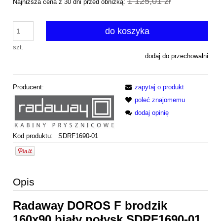
1 125,01 zł
Najniższa cena z 30 dni przed obniżką:
do koszyka
szt.
dodaj do przechowalni
Producent:
zapytaj o produkt
poleć znajomemu
dodaj opinię
Kod produktu:
SDRF1690-01
Opis
Radaway DOROS F brodzik
160x90 biały połysk SDRF1690-01