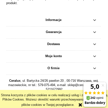
produkt.
Informacje
Gwarancja
Dostawa
Moje konto
O firmie
Ceralux
, ul. Bartycka 24/26 pawilon 20 , 00-716 Warszawa, woj.
mazowieckie, nr tel.:
579-075-494
, e-mail:
sklep@ceralux.pl
, NIP:
5211672992
Strona korzysta z plików cookies w celu realizacji usług i zgodnie z Polityką
pokaż pełną wersję strony
Plików Cookies. Możesz określić warunki przechowywania lub dostępu do
plików cookies w Twojej przeglądarce.
Sklep internetowy Shoper.pl