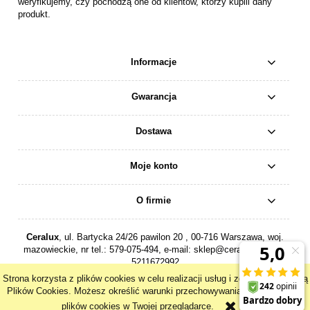
weryfikujemy, czy pochodzą one od klientów, którzy kupili dany
produkt.
Informacje
Gwarancja
Dostawa
Moje konto
O firmie
Ceralux
, ul. Bartycka 24/26 pawilon 20 , 00-716 Warszawa, woj.
mazowieckie, nr tel.:
579-075-494
, e-mail:
sklep@ceralux.pl
, NIP:
5211672992
Strona korzysta z plików cookies w celu realizacji usług i zgodnie z Polityką
pokaż pełną wersję strony
Plików Cookies. Możesz określić warunki przechowywania lub dostępu do
plików cookies w Twojej przeglądarce.