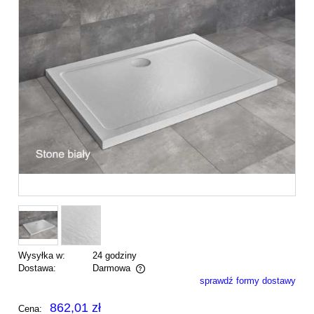
Wysyłka w:
24 godziny
Dostawa:
Darmowa
sprawdź formy dostawy
Cena nie zawiera ewentualnych kosztów płatności
862,01 zł
Cena: