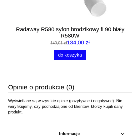
m
Radaway R580 syfon brodzikowy fi 90 biały
R
R580W
134,00 zł
149,01 zł
do koszyka
Opinie o produkcie (0)
Wyświetlane są wszystkie opinie (pozytywne i negatywne). Nie
weryfikujemy, czy pochodzą one od klientów, którzy kupili dany
produkt.
Informacje