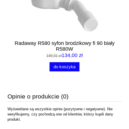
m
Radaway R580 syfon brodzikowy fi 90 biały
R
R580W
134,00 zł
149,01 zł
do koszyka
Opinie o produkcie (0)
Wyświetlane są wszystkie opinie (pozytywne i negatywne). Nie
weryfikujemy, czy pochodzą one od klientów, którzy kupili dany
produkt.