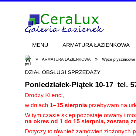
MENU
ARMATURA ŁAZIENKOWA
Blog
KONTAKT
»
»
ARMATURA ŁAZIENKOWA
Węże prysznicowe
DZIAŁ OBSŁUGI SPRZEDAŻY
Poniedziałek-Piątek 10-17 tel.
5
Drodzy Klienci,
w dniach
1–15 sierpnia
przebywam na url
W tym czasie sklep pozostaje otwarty i m
na okres od 1 do 15 sierpnia, zostaną z
Dotyczy to również zamówień złożonych
p