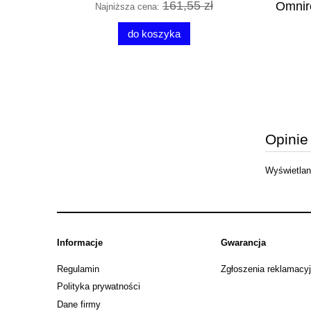
7 zł
161,55 zł
23 cm
Omnires Y bateria bidetowa biały
Omnire
Najniższa cena:
Najni
 Y1212CWM
mat Y1220WM
do koszyka
700,00 zł
do koszyka
Opinie
Wyświetlane
Informacje
Gwarancja
Regulamin
Zgłoszenia reklamacy
Polityka prywatności
Dane firmy