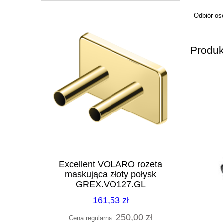
Odbiór os
Produk
ownicy 40
Excellent VOLARO rozeta
Radaway
140CR
maskująca złoty połysk
155 nikie
GREX.VO127.GL
161,53 zł
0 zł
250,00 zł
Cena regularna:
Cena 