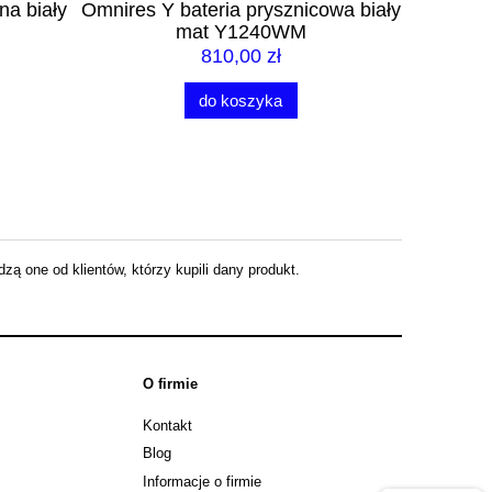
owa biały
Omnires Y bateria prysznicowa
prysznic
podtynowa biały mat Y1245WM
3-
690,00 zł
do koszyka
ą one od klientów, którzy kupili dany produkt.
O firmie
Kontakt
Blog
Informacje o firmie