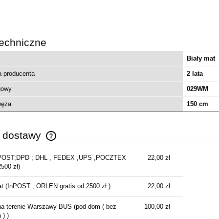
echniczne
Biały mat
a producenta
2 lata
gowy
029WM
węża
150 cm
y dostawy
POST;DPD ; DHL , FEDEX ,UPS ,POCZTEX
22,00 zł
Cena nie zawiera ewentualnych kosztów
2500 zł)
płatności
at
(InPOST ; ORLEN gratis od 2500 zł )
22,00 zł
na terenie Warszawy BUS
(pod dom ( bez
100,00 zł
) )