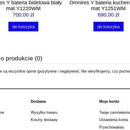
1 973,99 zł
s Y bateria kuchenna biały
Omnires Y bateria prysznic
ższa cena:
mat Y1251WM
mat Y1240WM
do koszyka
690,00 zł
810,00 zł
do koszyka
do koszyka
 o produkcie (0)
 są wszystkie opinie (pozytywne i negatywne). Nie weryfikujemy, czy pochodz
Dostawa
Moje konto
jne
Wysyłka towaru
Twoje zamówienia
Koszty dostawy
Ustawienia konta
Przechowalnia