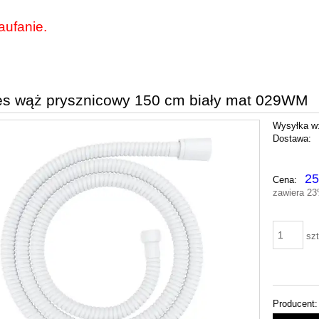
aufanie.
s wąż prysznicowy 150 cm biały mat 029WM
Wysyłka w
Dostawa:
Cena nie zawie
25
Cena:
płatności
zawiera 2
szt
Producent: