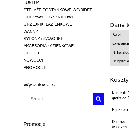
LUSTRA
STELAŻE PODTYNKOWE WC/BIDET
ODPŁYWY PRYSZNICOWE
Dane t
GRZEJNIKI ŁAZIENKOWE
WANNY
Kolor
SYFONY / ZAWORKI
Gwarancj
AKCESORIA ŁAZIENKOWE
Nr katalo
OUTLET
NOWOŚCI
Długość 
PROMOCJE
Koszt
Wyszukiwarka
Kurier
(In
gratis od 
Paczkom
Dostawa 
Promocje
wnoszenia 