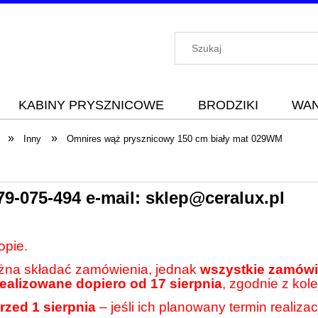
KABINY PRYSZNICOWE
BRODZIKI
WA
»
»
Inny
Omnires wąż prysznicowy 150 cm biały mat 029WM
79-075-494
e-mail:
sklep@ceralux.pl
opie.
ożna składać zamówienia, jednak
wszystkie zamówie
realizowane dopiero od 17 sierpnia
, zgodnie z kole
rzed 1 sierpnia
– jeśli ich planowany termin realiza