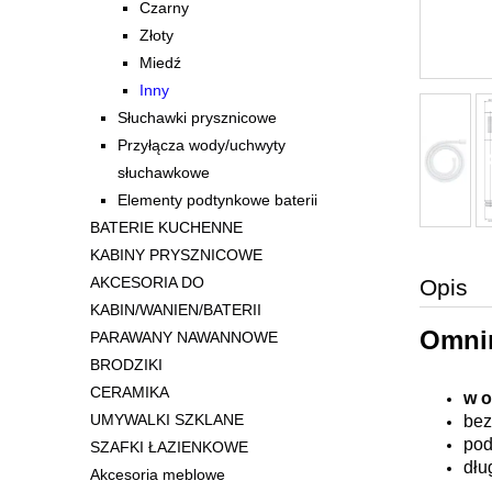
Czarny
Złoty
Miedź
Inny
Słuchawki prysznicowe
Przyłącza wody/uchwyty
słuchawkowe
Elementy podtynkowe baterii
BATERIE KUCHENNE
KABINY PRYSZNICOWE
AKCESORIA DO
Opis
KABIN/WANIEN/BATERII
Omnir
PARAWANY NAWANNOWE
BRODZIKI
CERAMIKA
w o
UMYWALKI SZKLANE
bez
pod
SZAFKI ŁAZIENKOWE
dłu
Akcesoria meblowe