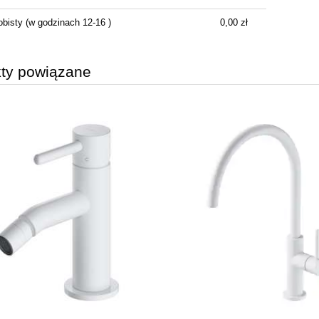
obisty
(w godzinach 12-16 )
0,00 zł
ty powiązane
 MODO NEW II walk-in
l szczotkowany 389155-
91-01
1 971,99 zł
2 725,00 zł
regularna: