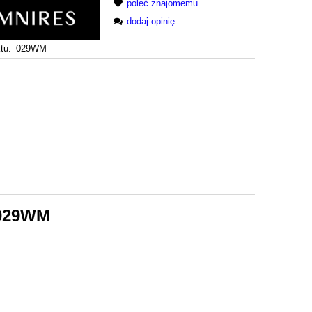
poleć znajomemu
dodaj opinię
tu:
029WM
 029WM