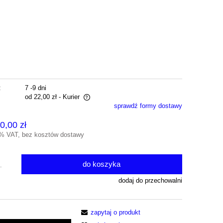
:
7 -9 dni
od 22,00 zł
- Kurier
sprawdź formy dostawy
ra ewentualnych kosztów
0,00 zł
3% VAT, bez kosztów dostawy
do koszyka
.
dodaj do przechowalni
zapytaj o produkt