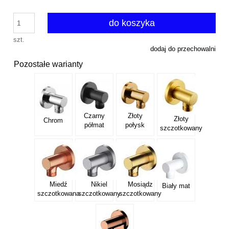
do koszyka
szt.
dodaj do przechowalni
Pozostałe warianty
Czarny
Złoty
Złoty
Chrom
półmat
połysk
szczotkowany
Miedź
Nikiel
Mosiądz
Biały mat
szczotkowana
szczotkowany
szczotkowany