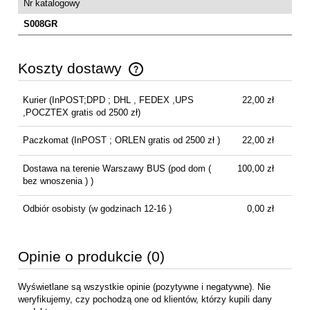
Nr katalogowy
S008GR
Koszty dostawy
Cena nie zawiera ewentualnych kosztów płatności
Kurier
(InPOST;DPD ; DHL , FEDEX ,UPS
22,00 zł
,POCZTEX gratis od 2500 zł)
Paczkomat
(InPOST ; ORLEN gratis od 2500 zł )
22,00 zł
Dostawa na terenie Warszawy BUS
(pod dom (
100,00 zł
bez wnoszenia ) )
Odbiór osobisty
(w godzinach 12-16 )
0,00 zł
Opinie o produkcie (0)
Wyświetlane są wszystkie opinie (pozytywne i negatywne). Nie
weryfikujemy, czy pochodzą one od klientów, którzy kupili dany