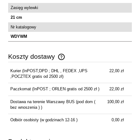
Zasięg wylewki
21 cm
Nr katalogowy
WDYWM
Koszty dostawy
Cena nie zawiera ewentualnych kosztów płatności
Kurier
(InPOST;DPD ; DHL , FEDEX ,UPS
22,00 zł
,POCZTEX gratis od 2500 zł)
Paczkomat
(InPOST ; ORLEN gratis od 2500 zł )
22,00 zł
Dostawa na terenie Warszawy BUS
(pod dom (
100,00 zł
bez wnoszenia ) )
Odbiór osobisty
(w godzinach 12-16 )
0,00 zł