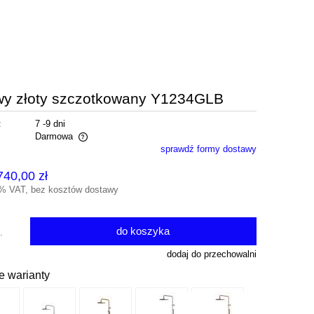
wy złoty szczotkowany Y1234GLB
:
7 -9 dni
Darmowa
sprawdź formy dostawy
alnych kosztów
740,00 zł
3% VAT, bez kosztów dostawy
do koszyka
.
dodaj do przechowalni
e warianty