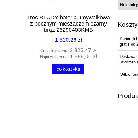
Nr katalo
mywalka
Tres STUDY bateria umywalkowa
Excelle
blue mat
z bocznym mieszaczem czarny
wo
Koszt
MBM
brąz 26290403KMB
Kurier
(In
1 510,26 zł
gratis od 
0 zł
2 323,47 zł
Cena regularna:
Cena 
8 zł
1 889,00 zł
Dostawa 
Najniższa cena:
Najni
wnoszenia 
do koszyka
Odbiór os
Produk