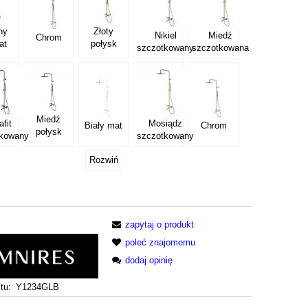
ny
Złoty
Nikiel
Miedź
Chrom
at
połysk
szczotkowany
szczotkowana
Miedź
afit
Mosiądz
Biały mat
Chrom
połysk
tkowany
szczotkowany
Rozwiń
zapytaj o produkt
poleć znajomemu
dodaj opinię
tu:
Y1234GLB