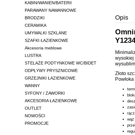
KABIN/WANIEN/BATERII
PARAWANY NAWANNOWE
Opis
BRODZIKI
CERAMIKA
Omnir
UMYWALKI SZKLANE
Y123
SZAFKI ŁAZIENKOWE
Akcesoria meblowe
Minimali
LUSTRA
wysokiej 
STELAŻE PODTYNKOWE WC/BIDET
wysublim
ODPŁYWY PRYSZNICOWE
Złoto sz
GRZEJNIKI ŁAZIENKOWE
Powłoka 
WANNY
term
SYFONY / ZAWORKI
blok
AKCESORIA ŁAZIENKOWE
desz
zasi
OUTLET
rąc
NOWOŚCI
wąż 
PROMOCJE
prze
reg