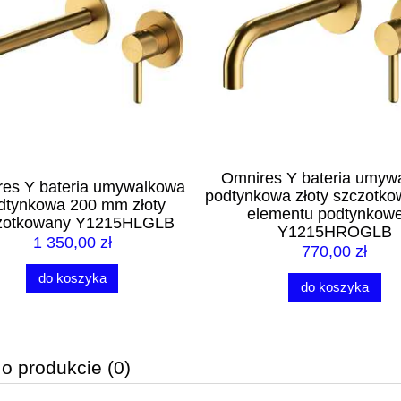
Omnires Y bateria umyw
es Y bateria umywalkowa
podtynkowa złoty szczotk
dtynkowa 200 mm złoty
elementu podtynkow
zotkowany Y1215HLGLB
Y1215HROGLB
1 350,00 zł
770,00 zł
do koszyka
do koszyka
 o produkcie (0)