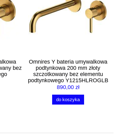
alkowa
Omnires Y bateria umywalkowa
Omnire
owany bez
podtynkowa 200 mm złoty
otworowa
ego
szczotkowany bez elementu
mm zło
podtynkowego Y1215HLROGLB
890,00 zł
do koszyka