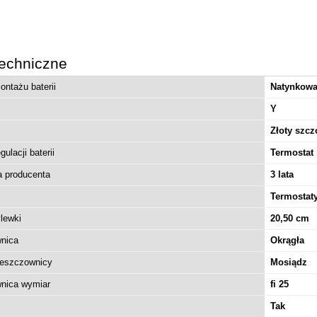
echniczne
ntażu baterii
Natynkow
Y
Złoty szc
ulacji baterii
Termostat
a producenta
3 lata
Termostat
lewki
20,50 cm
nica
Okrągła
deszczownicy
Mosiądz
nica wymiar
fi 25
Tak