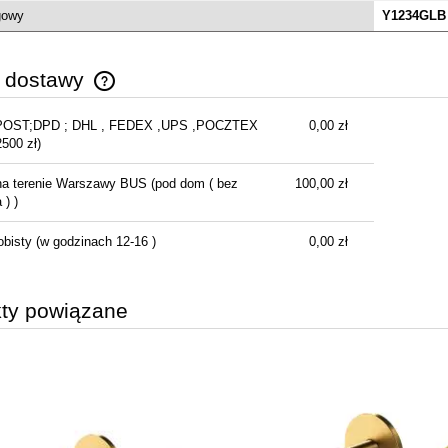
gowy
Y1234GLB
nt PI bateria wannowa
lnostojąca chrom
y dostawy
AREX.1255CR
POST;DPD ; DHL , FEDEX ,UPS ,POCZTEX
0,00 zł
1 870,00 zł
Cena nie zawiera ewentualnych kosztów
2500 zł)
płatności
2 999,99 zł
regularna:
1 920,00 zł
na terenie Warszawy BUS
(pod dom ( bez
100,00 zł
ższa cena:
) )
do koszyka
obisty
(w godzinach 12-16 )
0,00 zł
ty powiązane