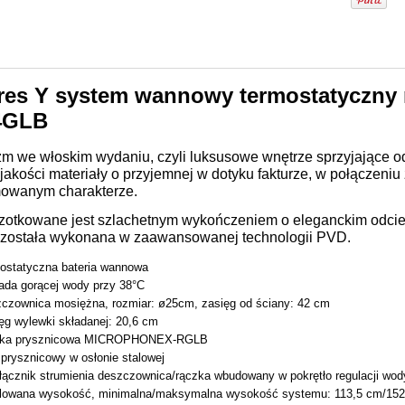
es Y system wannowy termostatyczny 
4GLB
zm we włoskim wydaniu, czyli luksusowe wnętrze sprzyjające o
jakości materiały o przyjemnej w dotyku fakturze, w połączeniu
owanym charakterze.
czotkowane jest szlachetnym wykończeniem o eleganckim odcien
została wykonana w zaawansowanej technologii PVD.
ostatyczna bateria wannowa
ada gorącej wody przy 38°C
czownica mosiężna, rozmiar: ø25cm, zasięg od ściany: 42 cm
ęg wylewki składanej: 20,6 cm
zka prysznicowa MICROPHONEX-RGLB
prysznicowy w osłonie stalowej
łącznik strumienia deszczownica/rączka wbudowany w pokrętło regulacji wod
ulowana wysokość, minimalna/maksymalna wysokość systemu: 113,5 cm/15