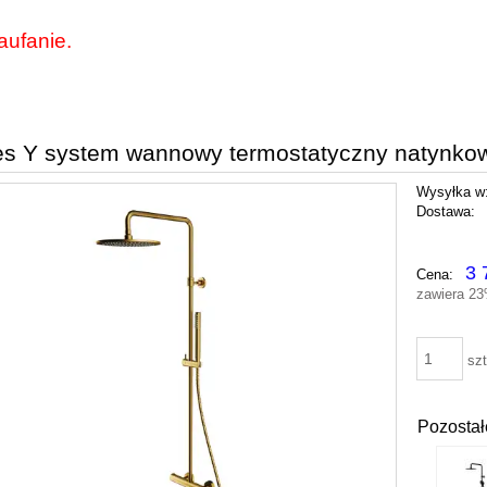
aufanie.
s Y system wannowy termostatyczny natynko
Wysyłka w
Dostawa:
Cena nie zawiera ewentu
3 
Cena:
płatności
zawiera 2
szt
Pozostał