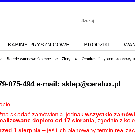
KABINY PRYSZNICOWE
BRODZIKI
WA
»
»
»
Baterie wannowe ścienne
Złoty
Omnires Y system wannowy t
79-075-494
e-mail:
sklep@ceralux.pl
opie.
ożna składać zamówienia, jednak
wszystkie zamówie
realizowane dopiero od 17 sierpnia
, zgodnie z kole
rzed 1 sierpnia
– jeśli ich planowany termin realiza