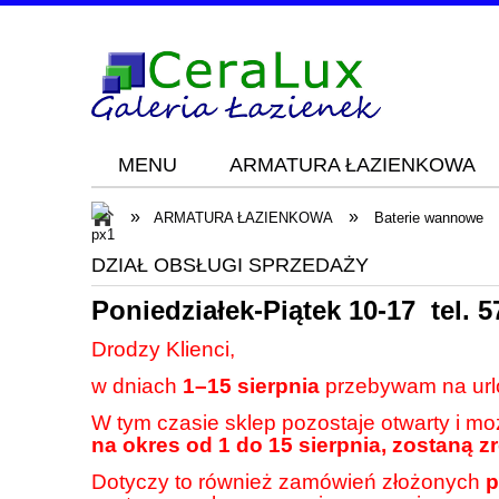
MENU
ARMATURA ŁAZIENKOWA
Blog
KONTAKT
»
»
ARMATURA ŁAZIENKOWA
Baterie wannowe
DZIAŁ OBSŁUGI SPRZEDAŻY
Poniedziałek-Piątek 10-17 tel.
5
Drodzy Klienci,
w dniach
1–15 sierpnia
przebywam na url
W tym czasie sklep pozostaje otwarty i m
na okres od 1 do 15 sierpnia, zostaną z
Dotyczy to również zamówień złożonych
p