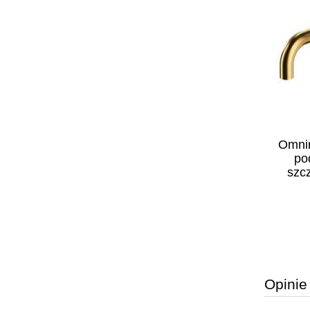
Omnires Y system prysznicowy
Omnir
enna złoty
podtynkowy złoty szczotkowany
po
51GLB
SYSY36GLB
szc
2 370,00 zł
do koszyka
Opinie