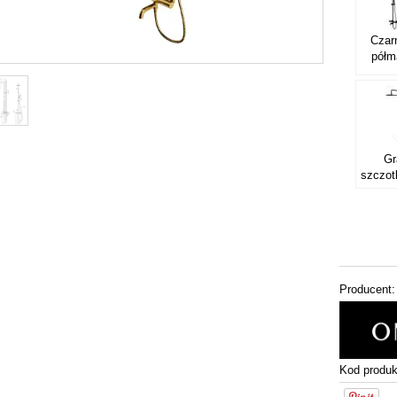
Czar
półm
Gr
szczo
Producent:
Kod produk