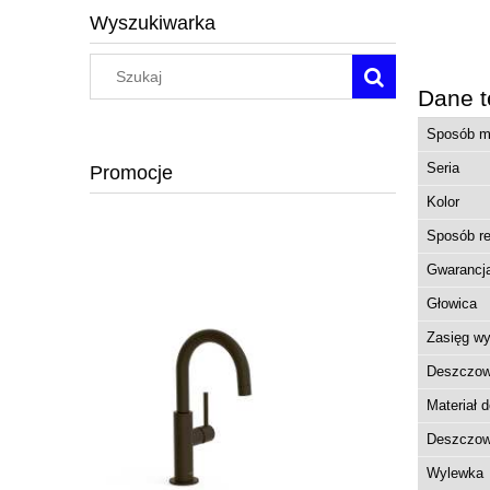
Wyszukiwarka
Dane t
Sposób mo
Seria
Promocje
Kolor
Sposób reg
Gwarancj
Głowica
Zasięg wy
Deszczow
Materiał 
Deszczow
Wylewka