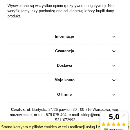
Wyświetlane są wszystkie opinie (pozytywne i negatywne). Nie
weryfikujemy, czy pochodzą one od klientów, którzy kupili dany
produkt.
Informacje
Gwarancja
Dostawa
Moje konto
O firmie
Ceralux
, ul. Bartycka 24/26 pawilon 20 , 00-716 Warszawa, woj.
mazowieckie, nr tel.:
579-075-494
, e-mail:
sklep@ceralux.pl
, NIP:
5211672992
Strona korzysta z plików cookies w celu realizacji usług i zgodnie z Polityką