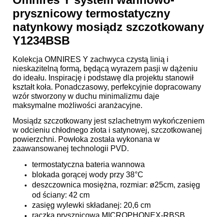
prysznicowy termostatyczny
natynkowy mosiądz szczotkowany
Y1234BSB
Kolekcja OMNIRES Y zachwyca czystą linią i
nieskazitelną formą, będącą wyrazem pasji w dążeniu
do ideału. Inspirację i podstawę dla projektu stanowił
kształt koła. Ponadczasowy, perfekcyjnie dopracowany
wzór stworzony w duchu minimalizmu daje
maksymalne możliwości aranżacyjne.
Mosiądz szczotkowany jest szlachetnym wykończeniem
w odcieniu chłodnego złota i satynowej, szczotkowanej
powierzchni. Powłoka została wykonana w
zaawansowanej technologii PVD.
termostatyczna bateria wannowa
blokada gorącej wody przy 38°C
deszczownica mosiężna, rozmiar: ø25cm, zasięg
od ściany: 42 cm
zasięg wylewki składanej: 20,6 cm
rączka prysznicowa MICROPHONEX-RBSB