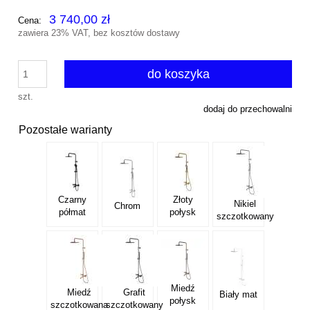
3 740,00 zł
Cena:
zawiera 23% VAT, bez kosztów dostawy
do koszyka
szt.
dodaj do przechowalni
Pozostałe warianty
Czarny
Złoty
Nikiel
Chrom
półmat
połysk
szczotkowany
Miedź
Miedź
Grafit
Biały mat
połysk
szczotkowana
szczotkowany