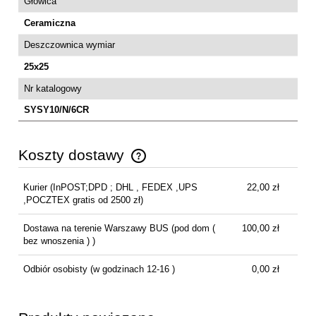
Głowica
Ceramiczna
Deszczownica wymiar
25x25
Nr katalogowy
SYSY10/N/6CR
Koszty dostawy
Cena nie zawiera ewentualnych kosztów płatności
Kurier
(InPOST;DPD ; DHL , FEDEX ,UPS
22,00 zł
,POCZTEX gratis od 2500 zł)
Dostawa na terenie Warszawy BUS
(pod dom (
100,00 zł
bez wnoszenia ) )
Odbiór osobisty
(w godzinach 12-16 )
0,00 zł