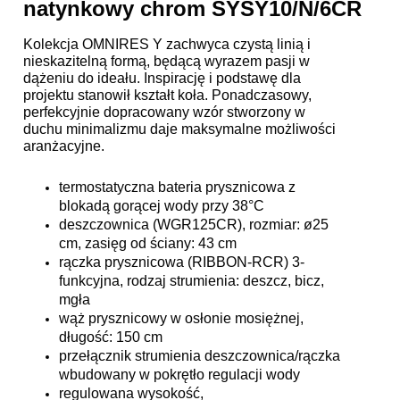
natynkowy chrom SYSY10/N/6CR
Kolekcja OMNIRES Y zachwyca czystą linią i
nieskazitelną formą, będącą wyrazem pasji w
dążeniu do ideału. Inspirację i podstawę dla
projektu stanowił kształt koła. Ponadczasowy,
perfekcyjnie dopracowany wzór stworzony w
duchu minimalizmu daje maksymalne możliwości
aranżacyjne.
termostatyczna bateria prysznicowa z
blokadą gorącej wody przy 38°C
deszczownica (WGR125CR), rozmiar: ø25
cm, zasięg od ściany: 43 cm
rączka prysznicowa (RIBBON-RCR) 3-
funkcyjna, rodzaj strumienia: deszcz, bicz,
mgła
wąż prysznicowy w osłonie mosiężnej,
długość: 150 cm
przełącznik strumienia deszczownica/rączka
wbudowany w pokrętło regulacji wody
regulowana wysokość,