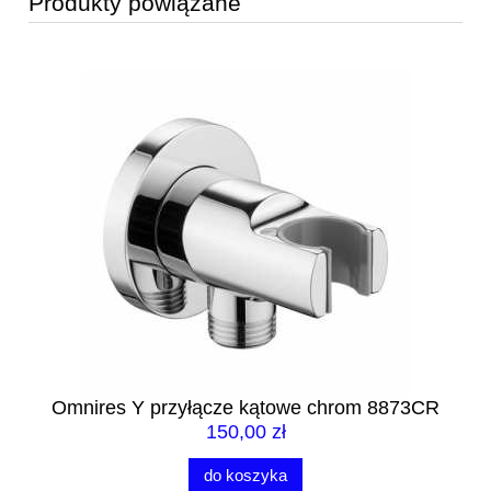
Produkty powiązane
R
Omnires Y przyłącze kątowe chrom 8873CR
O
150,00 zł
do koszyka