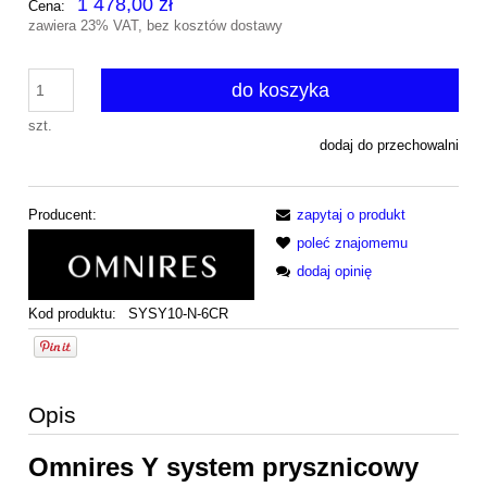
1 478,00 zł
Cena:
zawiera 23% VAT, bez kosztów dostawy
do koszyka
szt.
dodaj do przechowalni
Producent:
zapytaj o produkt
poleć znajomemu
dodaj opinię
Kod produktu:
SYSY10-N-6CR
Opis
Omnires Y system prysznicowy