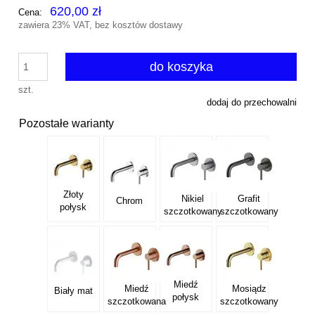
620,00 zł
Cena:
zawiera 23% VAT, bez kosztów dostawy
do koszyka
szt.
dodaj do przechowalni
Pozostałe warianty
Złoty
Nikiel
Grafit
Chrom
połysk
szczotkowany
szczotkowany
Miedź
Miedź
Mosiądz
Biały mat
połysk
szczotkowana
szczotkowany