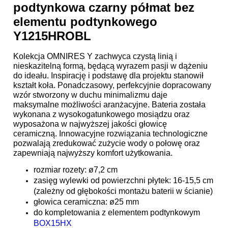
podtynkowa czarny półmat bez
elementu podtynkowego
Y1215HROBL
Kolekcja OMNIRES Y zachwyca czystą linią i
nieskazitelną formą, będącą wyrazem pasji w dążeniu
do ideału. Inspirację i podstawę dla projektu stanowił
kształt koła. Ponadczasowy, perfekcyjnie dopracowany
wzór stworzony w duchu minimalizmu daje
maksymalne możliwości aranżacyjne. Bateria została
wykonana z wysokogatunkowego mosiądzu oraz
wyposażona w najwyższej jakości głowicę
ceramiczną. Innowacyjne rozwiązania technologiczne
pozwalają zredukować zużycie wody o połowę oraz
zapewniają najwyższy komfort użytkowania.
rozmiar rozety: ø7,2 cm
zasięg wylewki od powierzchni płytek: 16-15,5 cm
(zależny od głębokości montażu baterii w ścianie)
głowica ceramiczna: ø25 mm
do kompletowania z elementem podtynkowym
BOX15HX