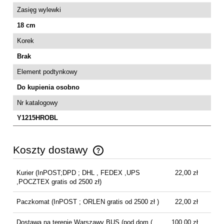
Zasięg wylewki
18 cm
Korek
Brak
Element podtynkowy
Do kupienia osobno
Nr katalogowy
Y1215HROBL
Koszty dostawy
Cena nie zawiera ewentualnych kosztów płatności
Kurier
(InPOST;DPD ; DHL , FEDEX ,UPS
22,00 zł
,POCZTEX gratis od 2500 zł)
Paczkomat
(InPOST ; ORLEN gratis od 2500 zł )
22,00 zł
Dostawa na terenie Warszawy BUS
(pod dom (
100,00 zł