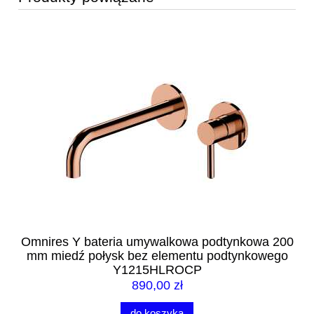
200
Omnires Y bateria umywalkowa podtynkowa 200
Om
mm miedź połysk bez elementu podtynkowego
Y1215HLROCP
890,00 zł
do koszyka