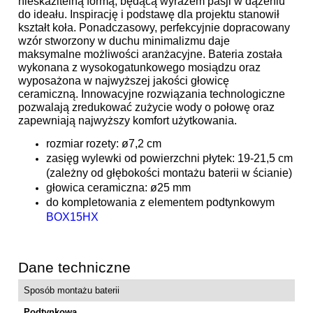
nieskazitelną formą, będącą wyrazem pasji w dążeniu
do ideału. Inspirację i podstawę dla projektu stanowił
kształt koła. Ponadczasowy, perfekcyjnie dopracowany
wzór stworzony w duchu minimalizmu daje
maksymalne możliwości aranżacyjne. Bateria została
wykonana z wysokogatunkowego mosiądzu oraz
wyposażona w najwyższej jakości głowicę
ceramiczną. Innowacyjne rozwiązania technologiczne
pozwalają zredukować zużycie wody o połowę oraz
zapewniają najwyższy komfort użytkowania.
rozmiar rozety: ø7,2 cm
zasięg wylewki od powierzchni płytek: 19-21,5 cm
(zależny od głębokości montażu baterii w ścianie)
głowica ceramiczna: ø25 mm
do kompletowania z elementem podtynkowym
BOX15HX
Dane techniczne
Sposób montażu baterii
Podtynkowa