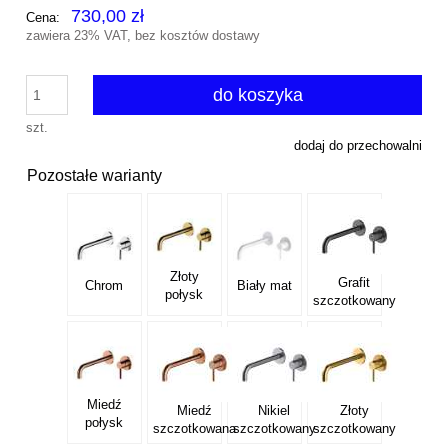
730,00 zł
Cena:
zawiera 23% VAT, bez kosztów dostawy
do koszyka
szt.
dodaj do przechowalni
Pozostałe warianty
Złoty
Grafit
Chrom
Biały mat
połysk
szczotkowany
Miedź
Miedź
Nikiel
Złoty
połysk
szczotkowana
szczotkowany
szczotkowany