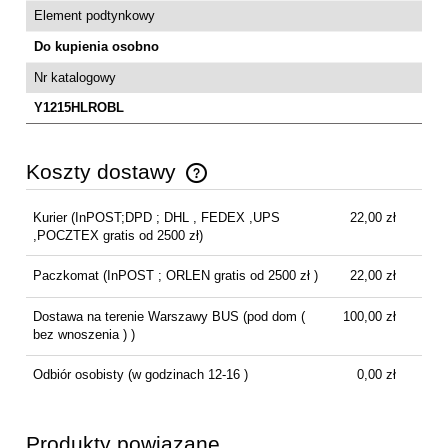
Element podtynkowy
Do kupienia osobno
Nr katalogowy
Y1215HLROBL
Koszty dostawy
Cena nie zawiera ewentualnych kosztów płatności
Kurier
(InPOST;DPD ; DHL , FEDEX ,UPS
22,00 zł
,POCZTEX gratis od 2500 zł)
Paczkomat
(InPOST ; ORLEN gratis od 2500 zł )
22,00 zł
Dostawa na terenie Warszawy BUS
(pod dom (
100,00 zł
bez wnoszenia ) )
Odbiór osobisty
(w godzinach 12-16 )
0,00 zł
Produkty powiązane