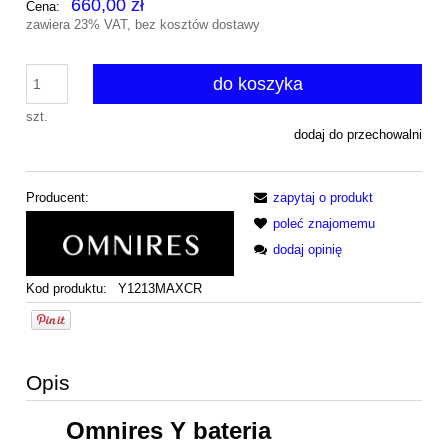
660,00 zł
Cena:
zawiera 23% VAT, bez kosztów dostawy
do koszyka
szt.
dodaj do przechowalni
Producent:
zapytaj o produkt
poleć znajomemu
dodaj opinię
Kod produktu:
Y1213MAXCR
Opis
Omnires Y bateria