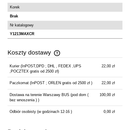
Korek
Brak
Nr katalogowy
Y1213MAXCR
Koszty dostawy
Cena nie zawiera ewentualnych kosztów płatności
Kurier
(InPOST;DPD ; DHL , FEDEX ,UPS
22,00 zł
,POCZTEX gratis od 2500 zł)
Paczkomat
(InPOST ; ORLEN gratis od 2500 zł )
22,00 zł
Dostawa na terenie Warszawy BUS
(pod dom (
100,00 zł
bez wnoszenia ) )
Odbiór osobisty
(w godzinach 12-16 )
0,00 zł