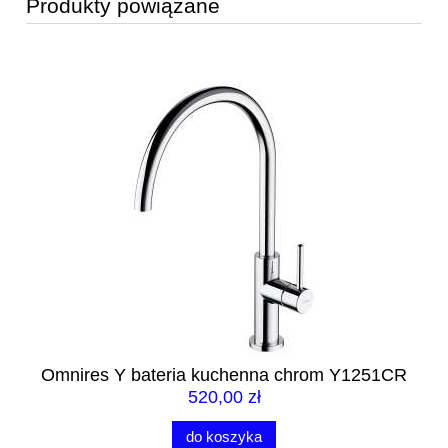
Produkty powiązane
O
0CR
Omnires Y bateria kuchenna chrom Y1251CR
520,00 zł
do koszyka