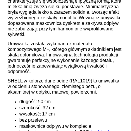
charakteryzuje się współczesną eliptyczną formą, która
miękką linią zwęża się ku podstawie. Minimalistyczna
bryła wygląda lekko a zarazem solidnie, tworząc efekt
wyrzeźbionego ze skały monolitu. Wewnątrz umywalki
dopasowana maskownica dyskretnie zakrywa odpływ,
nie zaburzając przy tym harmonijnie wyprofilowanej
sylwetki.
Umywalka została wykonana z materiału
kompozytowego M+, którego głównym składnikiem jest
skała dolomitowa. Innowacyjna technologia produkcji
gwarantuje perfekcyjne wykonanie każdego detalu,
jednocześnie zapewniając wyjątkową trwałość i
odporność.
SHELL w kolorze dune beige (RAL1019) to umywalka
w odcieniu stonowanego, ziemistego beżu, o
aksamitnej w dotyku, matowej powierzchni.
długość: 50 cm
szerokość: 32 cm
wysokość: 17 cm
bez przelewu
maskownica odpływu w komplecie