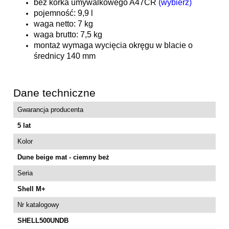
bez korka umywalkowego A47CR
(wybierz)
pojemność: 9,9 l
waga netto: 7 kg
waga brutto: 7,5 kg
montaż wymaga wycięcia okręgu w blacie o
średnicy 140 mm
Dane techniczne
Gwarancja producenta
5 lat
Kolor
Dune beige mat - ciemny beż
Seria
Shell M+
Nr katalogowy
SHELL500UNDB