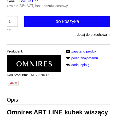
180,00 zł
Cena:
zawiera 23% VAT, bez kosztów dostawy
do koszyka
szt.
dodaj do przechowalni
Producent:
zapytaj o produkt
poleć znajomemu
dodaj opinię
Kod produktu:
AL53320CR
Opis
Omnires ART LINE kubek wiszący