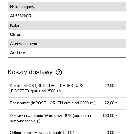
Nr katalogowy
AL53320CR
Kolor
Chrom
Akcesoria seria
Art Line
Koszty dostawy
Cena nie zawiera ewentualnych kosztów płatności
Kurier
(InPOST;DPD ; DHL , FEDEX ,UPS
22,00 zł
,POCZTEX gratis od 2500 zł)
Paczkomat
(InPOST ; ORLEN gratis od 2500 zł )
22,00 zł
Dostawa na terenie Warszawy BUS
(pod dom (
100,00 zł
bez wnoszenia ) )
Odbiór osobisty
(w godzinach 12-16 )
0,00 zł