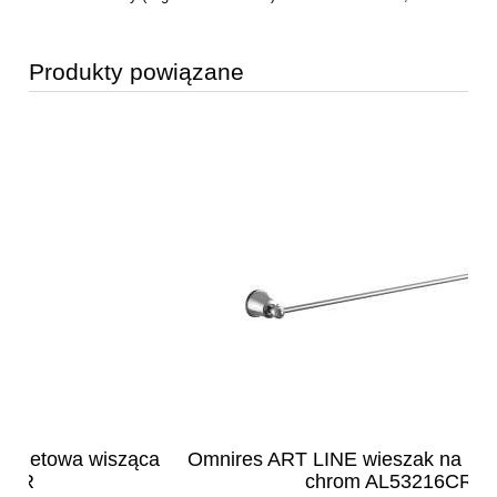
Produkty powiązane
ca
Omnires ART LINE wieszak na ręcznik 65 cm
Om
chrom AL53216CR